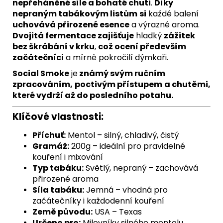
nepřeháněné síle a bohaté chuti
.
Díky
nepraným tabákovým listům
si
každé balení
uchovává přirozené esence
a výrazné aroma.
Dvojitá fermentace zajišťuje
hladký
zážitek
bez škrábání v krku
,
což ocení především
začátečníci
a mírně pokročilí dýmkaři.
Social Smoke
je
známý svým ručním
zpracováním,
poctivým přístupem
a chutěmi,
které vydrží až do posledního potahu.
Klíčové vlastnosti:
Příchuť:
Mentol – silný, chladivý, čistý
Gramáž:
200g – ideální pro pravidelné
kouření i mixování
Typ tabáku:
Světlý, nepraný – zachovává
přirozené aroma
Síla tabáku:
Jemná – vhodná pro
začátečníky i každodenní kouření
Země původu:
USA – Texas
Určeno pro:
Milovníky silného mentolu,