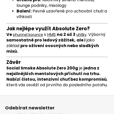
lounge podniky, mixology
Balení:
Pevně uzavřené pro uchování chuti a
vlhkosti
Jak nejlépe využít
Absolute Zero
?
Ve
s
HMS
na 2 až 3
.
Výborný
phunnel
korunce
uhlíky
samostatně pro ledový zážitek,
ale i
jako
základ
pro oživení ovocných nebo sladkých
mixů.
Závěr
Social Smoke Absolute Zero 200g
je
jedna z
nejsilnějších mentolových příchutí na trhu.
Nabízí čistou, intenzivní chuť bez kompromisů
,
která vás osvěží od prvního do posledního potahu.
Z
á
Odebírat newsletter
p