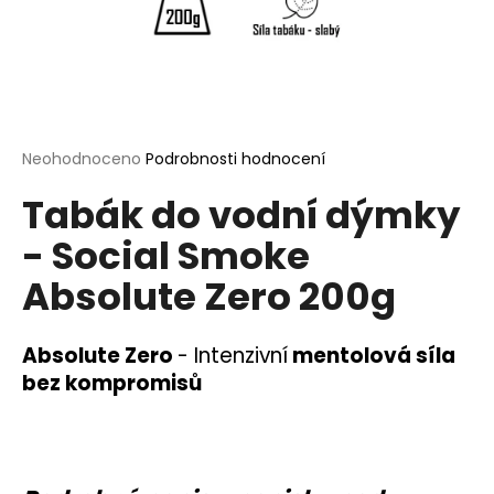
a
j
í
t
?
Průměrné
Neohodnoceno
Podrobnosti hodnocení
hodnocení
Tabák do vodní dýmky
produktu
je
- Social Smoke
0,0
HLEDAT
z
Absolute Zero 200g
5
hvězdiček.
D
Absolute Zero
-
Intenzivní
mentolová síla
o
bez kompromisů
p
o
r
u