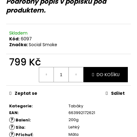
č
Podrobný popis v popisku pod
u
produktem.
j
e
m
Skladem
e
Kód:
6097
Značka:
Social Smoke
799 Kč
Měrná
DO KOŠÍKU
cena:
Zeptat se
Sdílet
Kategorie
:
Tabáky
EAN
:
663992172621
?
200g
Balení
:
?
Lehký
Síla
:
?
Máta
Příchuť
: