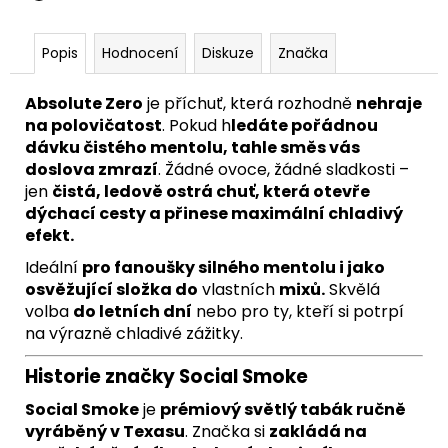
Popis
Hodnocení
Diskuze
Značka
Absolute Zero
je příchuť, která rozhodně
nehraje
na polovičatost
. Pokud h
ledáte pořádnou
dávku čistého mentolu, tahle směs vás
doslova zmrazí
. Žádné ovoce, žádné sladkosti –
jen
čistá, ledově ostrá chuť, která otevře
dýchací cesty a přinese maximální chladivý
efekt.
Ideální
pro fanoušky silného mentolu i jako
osvěžující složka do
vlastních
mixů.
Skvělá
volba
do letních dní
nebo pro ty, kteří si potrpí
na výrazně chladivé zážitky.
Historie značky Social Smoke
Social Smoke
je
prémiový světlý tabák ručně
vyráběný v Texasu
. Značka si
zakládá na