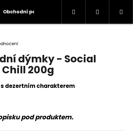
Hledat
Přihlášení
Ná
Obchodní podmínky
Kontakty
Informace
koš
odnocení
dní dýmky - Social
Chill 200g
 s dezertním charakterem
opisku pod produktem.