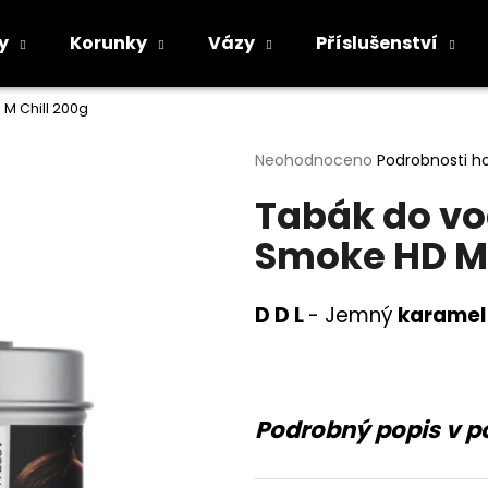
y
Korunky
Vázy
Příslušenství
M Chill 200g
Co potřebujete najít?
Průměrné
Neohodnoceno
Podrobnosti h
hodnocení
Tabák do vo
produktu
HLEDAT
je
Smoke HD M 
0,0
z
5
Doporučujeme
hvězdiček.
D D L
-
Jemný
karamel
Podrobný popis v p