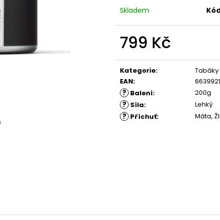
Skladem
Kód
799 Kč
Měrná
cena:
Kategorie
:
Tabáky
EAN
:
6639921
?
200g
Balení
:
?
Lehký
Síla
:
?
Máta, Ž
Příchuť
: