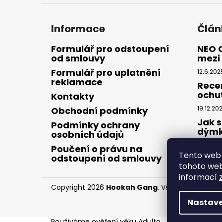
Informace
Člán
Formulář pro odstoupení
NEO 
od smlouvy
mezi 
Formulář pro uplatnění
12.6.202
reklamace
Rece
ochu
Kontakty
19.12.20
Obchodní podmínky
Jak s
Podmínky ochrany
dým
osobních údajů
28.8.20
Poučení o právu na
Tento web 
odstoupení od smlouvy
tohoto webu
informací
Copyright 2026
Hookah Gang
. Všechna práva v
Nastave
Používáme
ověření věku Adulto