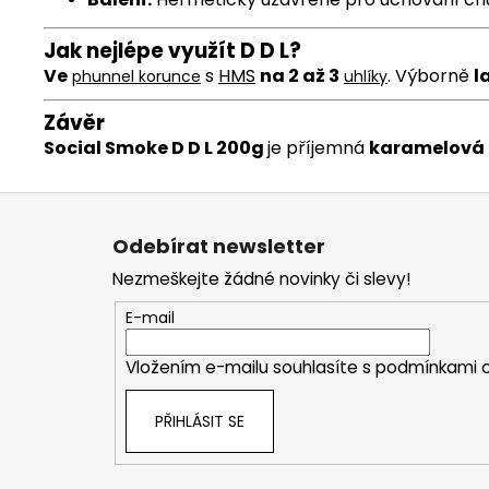
Jak nejlépe využít D D L
?
Ve
s
HMS
na 2 až 3
.
Výborně
l
phunnel
korunce
uhlíky
Závěr
Social Smoke D D L 200g
je příjemná
karamelová 
Z
á
Odebírat newsletter
p
Nezmeškejte žádné novinky či slevy!
a
t
E-mail
í
Vložením e-mailu souhlasíte s
podmínkami o
PŘIHLÁSIT SE