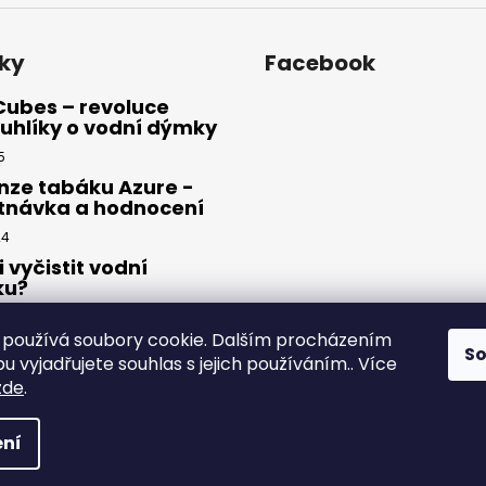
ky
Facebook
Cubes – revoluce
uhlíky o vodní dýmky
5
nze tabáku Azure -
tnávka a hodnocení
24
i vyčistit vodní
ku?
23
používá soubory cookie. Dalším procházením
S
 vyjadřujete souhlas s jejich používáním.. Více
zde
.
yhrazena.
ní