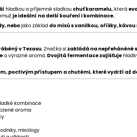
ší
hladkou a příjemně sladkou
chuť karamelu,
která
ev
čemuž
je ideální
na delší kouření i kombinace.
dy, nebo
jako základ
do mixů s vanilkou, oříšky, kávo
ráběný v Texasu
. Značka si
zakládá na nepřeháněné sí
e
a výrazné aroma.
Dvojitá fermentace zajišťuje
hladk
.
ím,
poctivým přístupem
a chutěmi, které vydrží až 
 sladké kombinace
rozené aroma
ky
odniky, mixology
i a vlhkosti