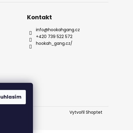
Kontakt
info
@
hookahgang.cz
+420 739 522 572
hookah_gang.cz/
ouhlasím
Vytvořil Shoptet