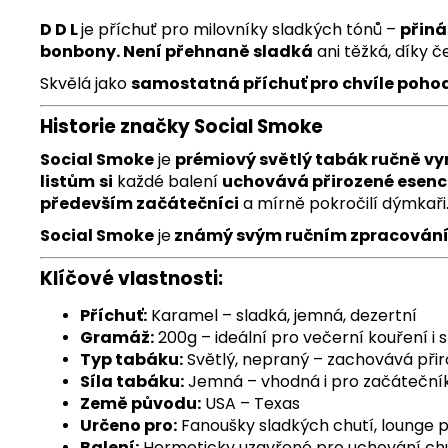
D D L
je příchuť pro milovníky sladkých tónů –
přiná
bonbony. Není přehnaně sladká
ani těžká, díky 
Skvělá jako
samostatná příchuť pro chvíle poho
Historie značky Social Smoke
Social Smoke
je
prémiový světlý tabák ručně vy
listům
si
každé balení
uchovává přirozené esenc
především začátečníci
a mírně pokročilí dýmkaři
Social Smoke
je
známý svým ručním zpracován
Klíčové vlastnosti:
Příchuť:
Karamel – sladká, jemná, dezertní
Gramáž:
200g – ideální pro večerní kouření i
Typ tabáku:
Světlý, nepraný – zachovává při
Síla tabáku:
Jemná – vhodná i pro začáteční
Země původu:
USA – Texas
Určeno pro:
Fanoušky sladkých chutí, lounge p
Balení:
Hermeticky uzavřené pro uchování chut