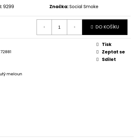
:
9299
Značka:
Social Smoke
DO KOŠÍKU
Tisk
72881
Zeptat se
Sdílet
lutý meloun