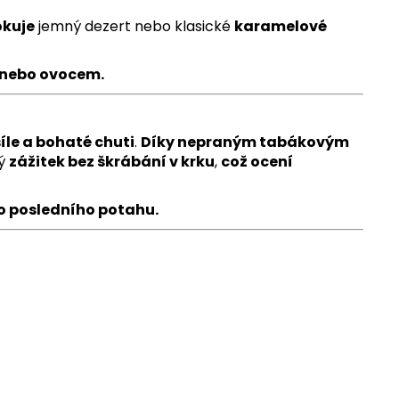
okuje
jemný dezert nebo klasické
karamelové
u nebo ovocem.
le a bohaté chuti
.
Díky nepraným tabákovým
ý
zážitek bez škrábání v krku
,
což ocení
do posledního potahu.