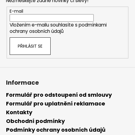
Nezmeškejte žádné novinky či slevy!
a
t
E-mail
í
Vložením e-mailu souhlasíte s
podmínkami
ochrany osobních údajů
PŘIHLÁSIT SE
Informace
Formulář pro odstoupení od smlouvy
Formulář pro uplatnění reklamace
Kontakty
Obchodní podmínky
Podmínky ochrany osobních údajů