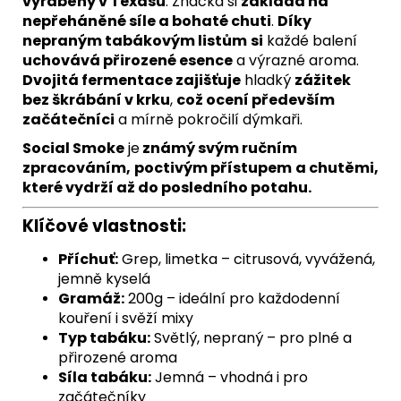
vyráběný v Texasu
. Značka si
zakládá na
nepřeháněné síle a bohaté chuti
.
Díky
nepraným tabákovým listům
si
každé balení
uchovává přirozené esence
a výrazné aroma.
Dvojitá fermentace zajišťuje
hladký
zážitek
bez škrábání v krku
,
což ocení především
začátečníci
a mírně pokročilí dýmkaři.
Social Smoke
je
známý svým ručním
zpracováním,
poctivým přístupem
a chutěmi,
které vydrží až do posledního potahu.
Klíčové vlastnosti:
Příchuť:
Grep, limetka – citrusová, vyvážená,
jemně kyselá
Gramáž:
200g – ideální pro každodenní
kouření i svěží mixy
Typ tabáku:
Světlý, nepraný – pro plné a
přirozené aroma
Síla tabáku:
Jemná – vhodná i pro
začátečníky