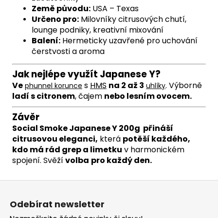
Země původu:
USA – Texas
Určeno pro:
Milovníky citrusových chutí,
lounge podniky, kreativní mixování
Balení:
Hermeticky uzavřené pro uchování
čerstvosti a aroma
Jak nejlépe využít Japanese Y
?
Ve
s
HMS
na 2 až 3
. Výborně
phunnel
korunce
uhlíky
ladí s citronem
, čajem
nebo lesním ovocem.
Závěr
Social Smoke Japanese Y 200g
přináší
citrusovou eleganci,
která
potěší každého,
kdo má rád grep a limetku
v harmonickém
spojení. Svěží
volba
pro každý den.
Z
á
Odebírat newsletter
p