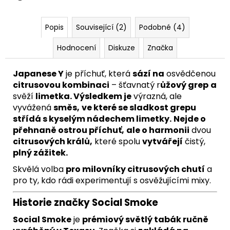
Popis
Související (2)
Podobné (4)
Hodnocení
Diskuze
Značka
Japanese Y
je příchuť, která
sází na
osvědčenou
citrusovou kombinaci
– šťavnatý r
ůžový grep
a
svěží
limetka. Výsledkem je
výrazná, ale
vyvážená
směs,
ve které se sladkost grepu
střídá s kyselým nádechem limetky.
Nejde o
přehnaně ostrou příchuť,
ale o harmonii
dvou
citrusových králů,
které spolu
vytvářejí
čistý,
plný zážitek.
Skvělá volba
pro milovníky citrusových chutí
a
pro ty, kdo rádi experimentují s osvěžujícími mixy.
Historie značky Social Smoke
Social Smoke
je
prémiový světlý tabák ručně