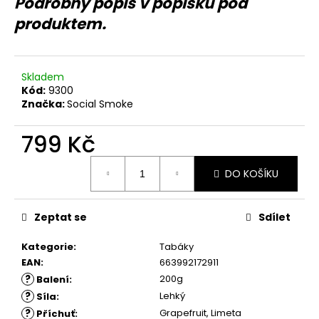
č
Podrobný popis v popisku pod
u
produktem.
j
e
m
Skladem
e
Kód:
9300
Značka:
Social Smoke
799 Kč
Měrná
DO KOŠÍKU
cena:
Zeptat se
Sdílet
Kategorie
:
Tabáky
EAN
:
663992172911
?
200g
Balení
:
?
Lehký
Síla
:
?
Grapefruit, Limeta
Příchuť
: