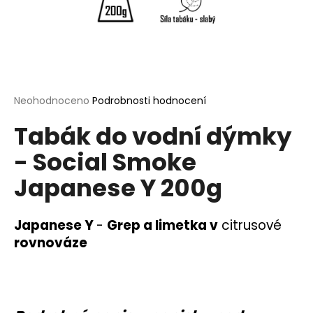
a
j
í
t
?
Průměrné
Neohodnoceno
Podrobnosti hodnocení
hodnocení
Tabák do vodní dýmky
produktu
je
- Social Smoke
0,0
HLEDAT
z
Japanese Y 200g
5
hvězdiček.
D
Japanese Y
-
G
rep a limetka v
citrusové
o
rovnováze
p
o
r
u