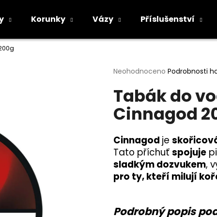
y
Korunky
Vázy
Příslušenství
 200g
Co potřebujete najít?
Průměrné
Neohodnoceno
Podrobnosti h
hodnocení
Tabák do vo
produktu
HLEDAT
je
Cinnagod 2
0,0
z
5
Doporučujeme
hvězdiček.
Cinnagod
je
skořicová
Tato příchuť
spojuje
pi
sladkým dozvukem
, 
pro ty, kteří milují k
Podrobný popis po