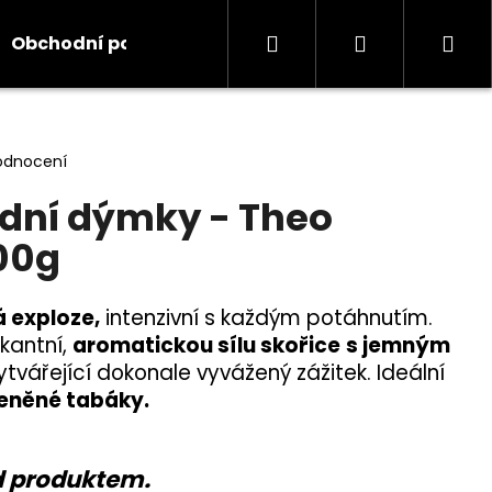
Hledat
Přihlášení
Ná
Obchodní podmínky
Kontakty
Informace
koš
odnocení
dní dýmky - Theo
00g
 exploze,
intenzivní s každým potáhnutím.
kantní,
aromatickou sílu skořice
s jemným
vytvářející dokonale vyvážený zážitek. Ideální
ořeněné tabáky.
d produktem.