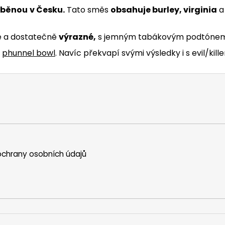
áběnou
v Česku.
Tato směs
obsahuje burley, virginia
 a dostatečně
výrazné,
s jemným tabákovým podtónem
phunnel bowl
. Navíc překvapí svými výsledky i s evil/killer
chrany osobních údajů