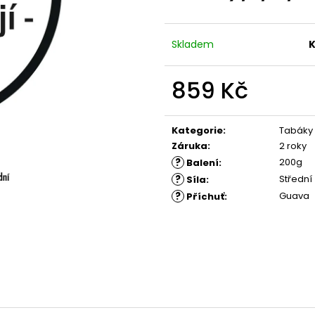
Skladem
K
859 Kč
Měrná
cena:
Kategorie
:
Tabáky
Záruka
:
2 roky
?
200g
Balení
:
?
Střední
Síla
:
?
Guava
Příchuť
: