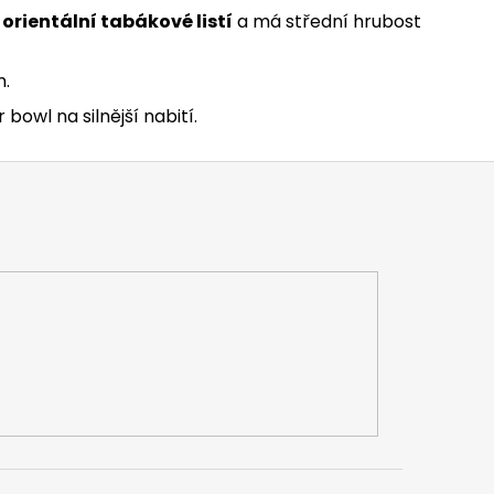
a
orientální tabákové listí
a má střední hrubost
.
 bowl na silnější nabití.