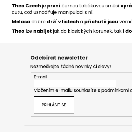
Theo Czech
je
první
černou tabákovou směsí
vyr
cutu, což usnadňuje manipulaci s ní.
Melasa
dobře
drží
v listech
a
příchutě jsou
věrné
Theo
lze
nabíjet
jak do
klasických korunek
, tak
i do
Z
á
Odebírat newsletter
p
Nezmeškejte žádné novinky či slevy!
a
t
E-mail
í
Vložením e-mailu souhlasíte s
podmínkami o
PŘIHLÁSIT SE