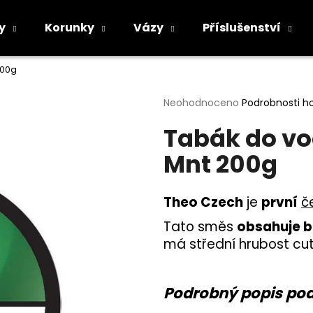
y
Korunky
Vázy
Příslušenství
200g
Co potřebujete najít?
Průměrné
Neohodnoceno
Podrobnosti h
hodnocení
Tabák do vo
produktu
HLEDAT
je
Mnt 200g
0,0
z
5
Doporučujeme
hvězdiček.
Theo Czech
je
první
č
Tato směs
obsahuje bu
má střední hrubost cut
Podrobný popis po