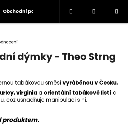
Hledat
Přihlášení
Ná
Obchodní podmínky
Kontakty
Informace
koš
odnocení
dní dýmky - Theo Strng
ernou tabákovou směsí
vyráběnou
v Česku.
rley, virginia
a
orientální tabákové listí
a
u, což usnadňuje manipulaci s ní.
d produktem.