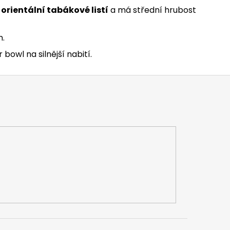
a
orientální tabákové listí
a má střední hrubost
.
 bowl na silnější nabití.