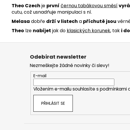
Theo Czech
je
první
černou tabákovou směsí
vyr
cutu, což usnadňuje manipulaci s ní.
Melasa
dobře
drží
v listech
a
příchutě jsou
věrné
Theo
lze
nabíjet
jak do
klasických korunek
, tak
i do
Z
á
Odebírat newsletter
p
Nezmeškejte žádné novinky či slevy!
a
t
E-mail
í
Vložením e-mailu souhlasíte s
podmínkami o
PŘIHLÁSIT SE