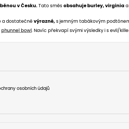
áběnou
v Česku.
Tato směs
obsahuje burley, virginia
 a dostatečně
výrazné,
s jemným tabákovým podtónem
phunnel bowl
. Navíc překvapí svými výsledky i s evil/killer
chrany osobních údajů