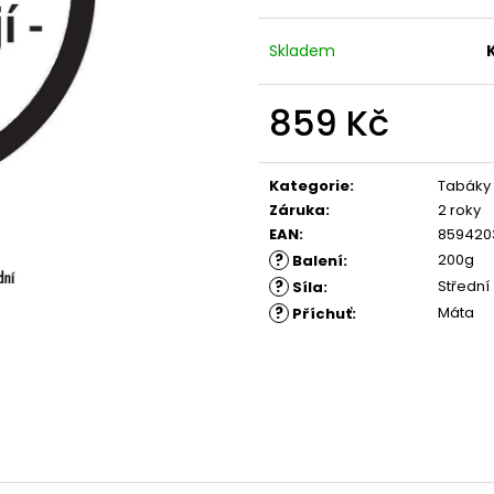
Skladem
859 Kč
Měrná
cena:
Kategorie
:
Tabáky
Záruka
:
2 roky
EAN
:
859420
?
200g
Balení
:
?
Střední
Síla
:
?
Máta
Příchuť
: