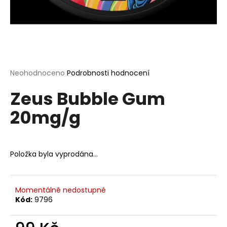
a
j
í
t
?
Průměrné
Neohodnoceno
Podrobnosti hodnocení
hodnocení
Zeus Bubble Gum
produktu
je
20mg/g
0,0
HLEDAT
z
5
hvězdiček.
Položka byla vyprodána…
D
o
p
Momentálně nedostupné
o
Kód:
9796
r
u