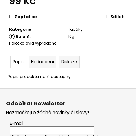
99 Kč
č
u
Měrná
j
cena:
Zeptat se
Sdílet
e
m
Kategorie
:
Tabáky
e
?
10g
Balení
:
Položka byla vyprodána…
Popis
Hodnocení
Diskuze
Popis produktu není dostupný
Z
á
Odebírat newsletter
p
Nezmeškejte žádné novinky či slevy!
a
t
E-mail
í