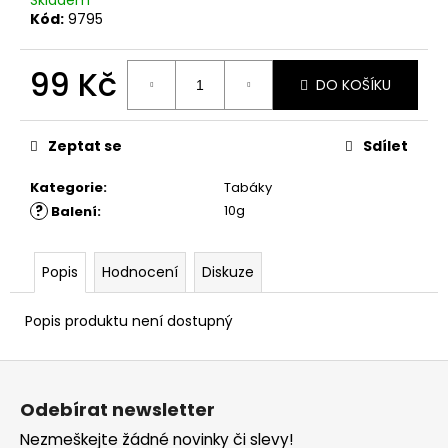
č
Skladem
Kód:
9795
u
j
e
99 Kč
DO KOŠÍKU
m
e
Měrná
cena:
Zeptat se
Sdílet
Kategorie
:
Tabáky
?
10g
Balení
:
Popis
Hodnocení
Diskuze
Popis produktu není dostupný
Z
á
Odebírat newsletter
p
Nezmeškejte žádné novinky či slevy!