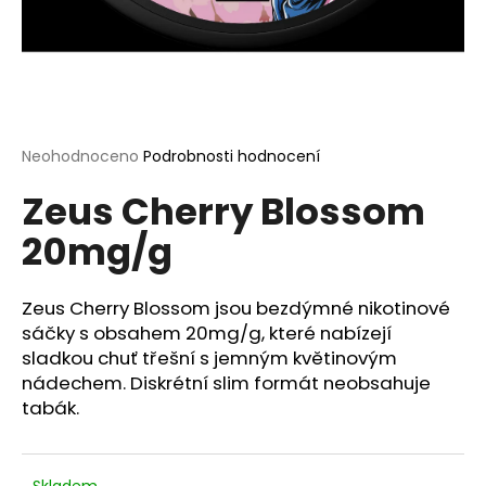
a
j
í
t
?
Průměrné
Neohodnoceno
Podrobnosti hodnocení
hodnocení
Zeus Cherry Blossom
produktu
je
20mg/g
0,0
HLEDAT
z
5
hvězdiček.
Zeus Cherry Blossom jsou bezdýmné nikotinové
sáčky s obsahem 20mg/g, které nabízejí
D
sladkou chuť třešní s jemným květinovým
o
nádechem. Diskrétní slim formát neobsahuje
p
tabák.
o
r
u