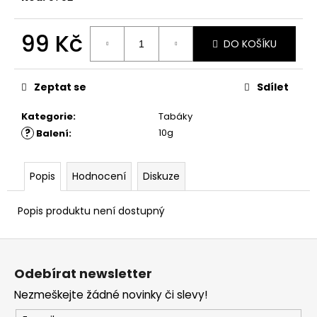
č
u
j
99 Kč
DO KOŠÍKU
e
Měrná
m
cena:
e
Zeptat se
Sdílet
Kategorie
:
Tabáky
?
10g
Balení
:
Popis
Hodnocení
Diskuze
Popis produktu není dostupný
Z
á
Odebírat newsletter
p
Nezmeškejte žádné novinky či slevy!
a