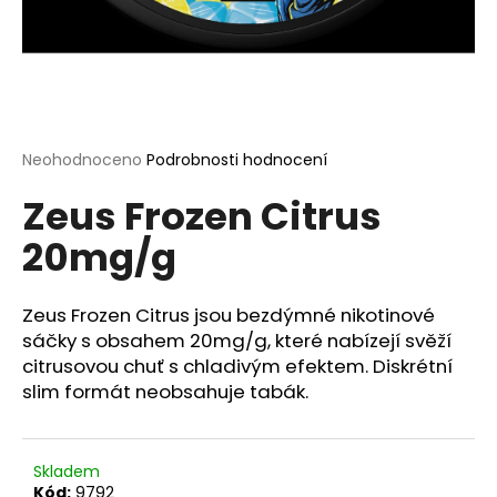
a
j
í
t
?
Průměrné
Neohodnoceno
Podrobnosti hodnocení
hodnocení
Zeus Frozen Citrus
produktu
je
20mg/g
0,0
HLEDAT
z
5
hvězdiček.
Zeus Frozen Citrus jsou bezdýmné nikotinové
sáčky s obsahem 20mg/g, které nabízejí svěží
D
citrusovou chuť s chladivým efektem. Diskrétní
o
slim formát neobsahuje tabák.
p
o
r
u
Skladem
Kód:
9792