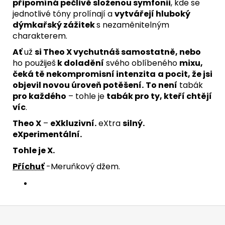
připomíná pečlivě složenou symfonii
, kde se
jednotlivé tóny prolínají a
vytvářejí hluboký
dýmkařský zážitek
s nezaměnitelným
charakterem.
Ať
už
si Theo X vychutnáš samostatně, nebo
ho použiješ
k doladění
svého oblíbeného
mixu,
čeká tě nekompromisní intenzita
a pocit, že jsi
objevil novou úroveň potěšení.
To není
tabák
pro každého
– tohle je
tabák pro ty, kteří chtějí
víc
.
Theo X
–
eXkluzivní.
eXtra
silný.
eXperimentální.
Tohle je X.
Příchuť
-
Meruňkový džem.
Z
á