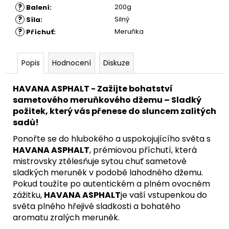
?
200g
Balení
:
?
Silný
Síla
:
?
Meruňka
Příchuť
:
Popis
Hodnocení
Diskuze
HAVANA ASPHALT - Zažijte bohatství
sametového meruňkového džemu – Sladký
požitek, který vás přenese do sluncem zalitých
sadů!
Ponořte se do hlubokého a uspokojujícího světa s
HAVANA ASPHALT
, prémiovou příchutí, která
mistrovsky ztělesňuje sytou chuť sametově
sladkých meruněk v podobě lahodného džemu.
Pokud toužíte po autentickém a plném ovocném
zážitku,
HAVANA ASPHALT
je vaší vstupenkou do
světa plného hřejivé sladkosti a bohatého
aromatu zralých meruněk.