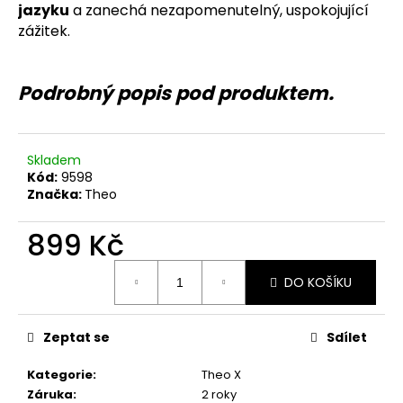
č
jazyku
a zanechá nezapomenutelný, uspokojující
u
zážitek.
j
e
m
Podrobný popis pod produktem.
e
Skladem
Kód:
9598
Značka:
Theo
899 Kč
Měrná
DO KOŠÍKU
cena:
Zeptat se
Sdílet
Kategorie
:
Theo X
Záruka
:
2 roky