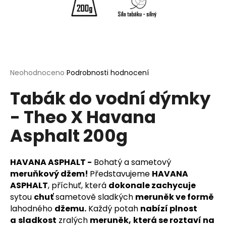
a
j
í
t
?
Průměrné
Neohodnoceno
Podrobnosti hodnocení
hodnocení
Tabák do vodní dýmky
produktu
je
- Theo X Havana
0,0
HLEDAT
z
Asphalt 200g
5
hvězdiček.
D
HAVANA ASPHALT -
Boha
tý
a
sa
metový
o
meruňkový džem!
Představujeme
HAVANA
p
ASPHALT
, příchuť, která
dokonale zachycuje
o
sytou
chuť
sametově sladkých
meruněk ve formě
r
lahodného
džemu.
Každý potah
nabízí plnost
u
a
sladkost
zralých
meruněk,
která se roztaví na