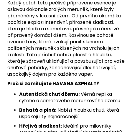
Každý potah této pečlivě připravené esence je
oslavou dokonale zralých meruněk, které byly
přeměněny v luxusní džem. Od prvního okamžiku
pocítíte explozi intenzivní, přirozené sladkosti,
která je hladká a sametová, přesně jako čerstvě
připravený domácí džem. Rozvinou se bohaté
ovocné tóny, které evokují pocit sluncem
políbených meruněk sklizených na vrcholu jejich
zralosti. Tato příchuť nabízí plnost a hloubku,
která je zároveň uklidňující a povzbuzující pro vaše
chuťové pohárky, zanechávající dlouhotrvající,
uspokojivý dojem pro každého vaper.
Proč si zamilujete HAVANA ASPHALT?
Autentická chuť džemu:
Věrná replika
sytého a sametového meruňkového džemu.
Bohatá a plná:
Nabízí hloubku chuti, která
uspokojí i ty nejnáročnější.
Hřejivá sladkost:
Ideální pro milovníky