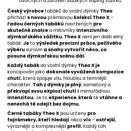
ovocných a zároveň sladkých vaping zážitků.
Český výrobce
tabáků do vodní dýmky
Theo
přichází
s novou
prémiovou
kolekcí Theo X
–
řadou černých tabáků
navržených
pro
skutečné znalce
a milovníky
intenzivního
dýmkařského zážitku. Theo X
není jen další silný
tabák.
Je
to
výsledek precizní práce, pečlivého
výběru
surovin
a snahy vytvořit něco, co
posune dýmkařskou scénu dál.
Každý tabák
do vodní dýmky
Theo X je
koncipován jako
dokonale vyvážená kompozice
chutí
, která spojuje sílu, hloubku a temnější
charakter.
Tah z dýmky je plný
, sametový a
překvapí svou eXplozi chutí
i
mimořádnou
intenzitou.
Je to
eXperience
,
která
tě
vtáhne
a
nenechá tě odejít bez dojmu.
Černé tabáky Theo X
jsou určeny
pro
fajnšmekry, kteří hledají
něco
víc
–
ostřejší
,
výraznější a komplexnější
profil.
Každý tah