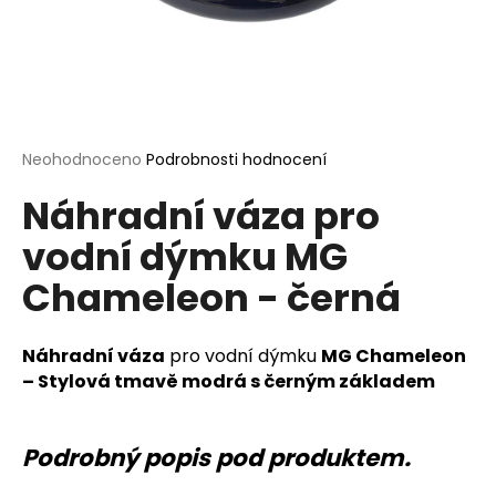
a
j
í
t
?
Průměrné
Neohodnoceno
Podrobnosti hodnocení
hodnocení
Náhradní váza pro
produktu
je
vodní dýmku MG
0,0
HLEDAT
z
Chameleon - černá
5
hvězdiček.
D
Náhradní váza
pro vodní dýmku
MG Chameleon
o
– Stylová tmavě modrá s černým základem
p
o
r
Podrobný popis pod produktem.
u