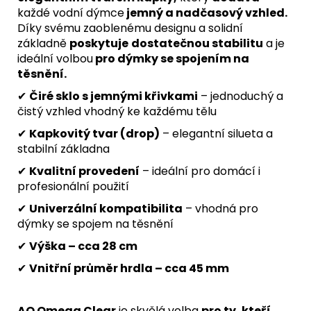
každé vodní dýmce
jemný a nadčasový vzhled.
Díky svému zaoblenému designu a solidní
základně
poskytuje
dostatečnou stabilitu
a je
ideální volbou
pro dýmky se spojením na
těsnění.
✔
Čiré sklo s jemnými křivkami
– jednoduchý a
čistý vzhled vhodný ke každému tělu
✔
Kapkovitý tvar (drop)
– elegantní silueta a
stabilní základna
✔
Kvalitní provedení
– ideální pro domácí i
profesionální použití
✔
Univerzální kompatibilita
– vhodná pro
dýmky se spojem na těsnění
✔
Výška – cca 28 cm
✔
Vnitřní průměr hrdla – cca 45 mm
AO Omega Clear
je skvělá volba
pro ty, kteří