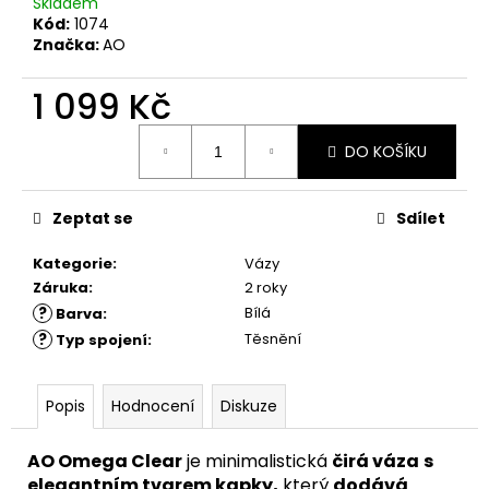
č
Skladem
u
Kód:
1074
Značka:
AO
j
e
1 099 Kč
m
e
Měrná
DO KOŠÍKU
cena:
Zeptat se
Sdílet
Kategorie
:
Vázy
Záruka
:
2 roky
?
Bílá
Barva
:
?
Těsnění
Typ spojení
:
Popis
Hodnocení
Diskuze
AO Omega Clear
je minimalistická
čirá váza
s
elegantním tvarem kapky,
který
dodává