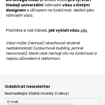
hledají univerzální
náhradní
vázu
s čistým
designem
a důrazem na funkčnost. Ideální jako
náhradní váza.
Přečtěte si náš článek,
jak vyčisti vázu
zde
.
Váza může (nemusí) obsahovat
drobné
nedokonalosti
(vzduchové bubliny, jemné
nerovnosti), které však
nemají vliv na funkčnost
a
nejsou důvodem k reklamaci
.
Z
á
Odebírat newsletter
p
Nezmeškejte žádné novinky či slevy!
a
t
E-mail