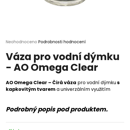
a
j
í
t
?
Průměrné
Neohodnoceno
Podrobnosti hodnocení
hodnocení
Váza pro vodní dýmku
produktu
je
- AO Omega Clear
0,0
HLEDAT
z
5
hvězdiček.
AO Omega Clear
– Čirá váza
pro vodní dýmku
s
kapkovitým tvarem
a univerzálním využitím
D
o
p
Podrobný popis pod produktem.
o
r
u