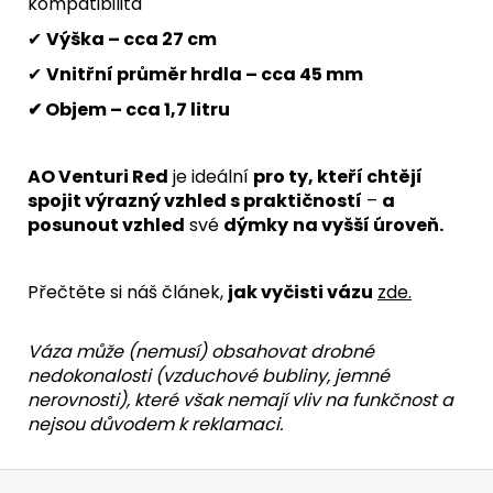
kompatibilita
✔
Výška – cca 27 cm
✔
Vnitřní průměr hrdla – cca 45 mm
✔ Objem – cca 1,7 litru
AO Venturi Red
je ideální
pro ty, kteří chtějí
spojit výrazný vzhled s praktičností
–
a
posunout vzhled
své
dýmky
na vyšší úroveň.
Přečtěte si náš článek,
jak vyčisti vázu
zde
.
Váza může (nemusí) obsahovat
drobné
nedokonalosti
(vzduchové bubliny, jemné
nerovnosti), které však
nemají vliv na funkčnost
a
nejsou důvodem k reklamaci
.
Z