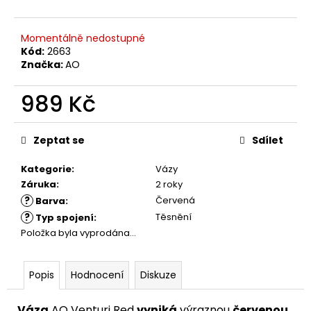
č
u
j
Momentálně nedostupné
e
Kód:
2663
m
Značka:
AO
e
989 Kč
Měrná
cena:
Zeptat se
Sdílet
Kategorie
:
Vázy
Záruka
:
2 roky
?
Červená
Barva
:
?
Těsnění
Typ spojení
:
Položka byla vyprodána…
Popis
Hodnocení
Diskuze
Váza
AO Venturi Red
vyniká
výraznou
červenou