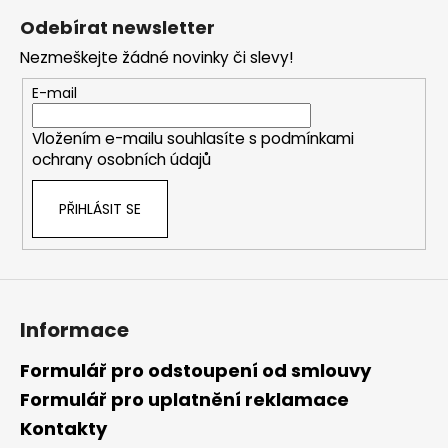
á
Odebírat newsletter
p
Nezmeškejte žádné novinky či slevy!
a
t
E-mail
í
Vložením e-mailu souhlasíte s
podmínkami
ochrany osobních údajů
PŘIHLÁSIT SE
Informace
Formulář pro odstoupení od smlouvy
Formulář pro uplatnění reklamace
Kontakty