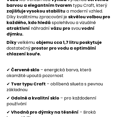
barvou
a elegantním tvarem
typu Craft, který
zajišťuje vysokou stabilitu
a moderní vzhled.
Díky kvalitnímu zpracování je
skvělou volbou pro
každého, kdo hledá
spolehlivou a vizuálně
atraktivní
náhradní
vázu
pro
svou
vodní
dýmku.
Díky
velkému
objemu cca 1,7 litru poskytuje
dostatečný
prostor
pro vodu a optimální
chlazení kouře.
✔
Červené sklo
– energická barva, která
okamžitě upoutá pozornost
✔
Tvar typu Craft
– oblíbená silueta s pevnou
základnou
✔
Odolné a kvalitní sklo
– pro každodenní
používání
✔
Vhodná pro dýmky na těsnění
– široká