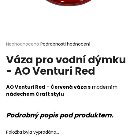
a
j
í
t
?
Průměrné
Neohodnoceno
Podrobnosti hodnocení
hodnocení
Váza pro vodní dýmku
produktu
je
- AO Venturi Red
0,0
HLEDAT
z
5
hvězdiček.
AO Venturi Red
-
Červená váza s
moderním
nádechem Craft stylu
D
o
p
Podrobný popis pod produktem.
o
r
u
Položka byla vyprodána…