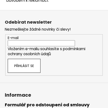
důvodem k reklamaci.
Z
á
Odebírat newsletter
p
Nezmeškejte žádné novinky či slevy!
a
t
E-mail
í
Vložením e-mailu souhlasíte s
podmínkami
ochrany osobních údajů
PŘIHLÁSIT SE
Informace
Formulář pro odstoupení od smlouvy