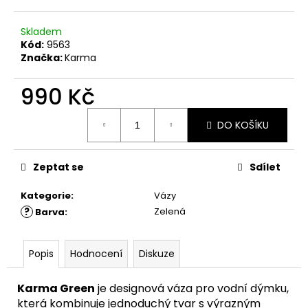
č
u
j
Skladem
e
Kód:
9563
Značka:
Karma
m
e
990 Kč
Měrná
DO KOŠÍKU
cena:
Zeptat se
Sdílet
Kategorie
:
Vázy
?
Zelená
Barva
:
Popis
Hodnocení
Diskuze
Karma Green
je designová váza pro vodní dýmku,
která kombinuje jednoduchý tvar s výrazným