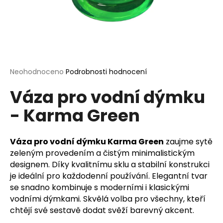
a
j
í
t
?
Průměrné
Neohodnoceno
Podrobnosti hodnocení
hodnocení
Váza pro vodní dýmku
produktu
je
- Karma Green
0,0
HLEDAT
z
5
hvězdiček.
Váza pro vodní dýmku Karma Green
zaujme sytě
zeleným provedením a čistým minimalistickým
D
designem. Díky kvalitnímu sklu a stabilní konstrukci
o
je ideální pro každodenní používání. Elegantní tvar
p
se snadno kombinuje s moderními i klasickými
o
vodními dýmkami. Skvělá volba pro všechny, kteří
r
chtějí své sestavě dodat svěží barevný akcent.
u