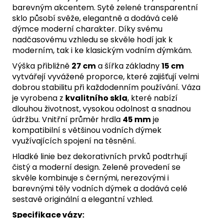
barevným akcentem. Sytě zelené transparentní
sklo působí svěže, elegantně a dodává celé
dýmce moderní charakter. Díky svému
nadčasovému vzhledu se skvěle hodí jak k
moderním, tak i ke klasickým vodním dýmkám.
Výška přibližně
27 cm
a šířka základny
15 cm
vytvářejí vyvážené proporce, které zajišťují velmi
dobrou stabilitu při každodenním používání. Váza
je vyrobena z
kvalitního skla
, které nabízí
dlouhou životnost, vysokou odolnost a snadnou
údržbu. Vnitřní průměr hrdla
45 mm
je
kompatibilní s většinou vodních dýmek
využívajících spojení na těsnění.
Hladké linie bez dekorativních prvků podtrhují
čistý a moderní design. Zelené provedení se
skvěle kombinuje s černými, nerezovými i
barevnými těly vodních dýmek a dodává celé
sestavě originální a elegantní vzhled.
Specifikace vázy: