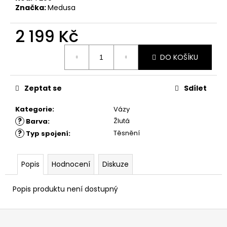
č
Značka:
Medusa
u
j
2 199 Kč
e
m
Měrná
e
DO KOŠÍKU
cena:
Zeptat se
Sdílet
Kategorie
:
Vázy
?
Žlutá
Barva
:
?
Těsnění
Typ spojení
:
Popis
Hodnocení
Diskuze
Popis produktu není dostupný
Z