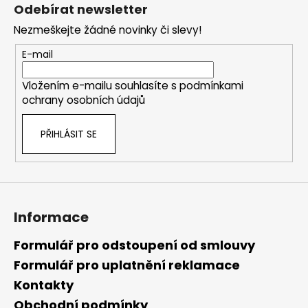
á
Odebírat newsletter
p
Nezmeškejte žádné novinky či slevy!
a
t
E-mail
í
Vložením e-mailu souhlasíte s
podmínkami
ochrany osobních údajů
PŘIHLÁSIT SE
Informace
Formulář pro odstoupení od smlouvy
Formulář pro uplatnění reklamace
Kontakty
Obchodní podmínky