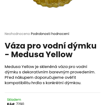
a
j
í
t
?
Průměrné
Neohodnoceno
Podrobnosti hodnocení
hodnocení
Váza pro vodní dýmku
produktu
je
- Medusa Yellow
0,0
HLEDAT
z
5
hvězdiček.
Medusa Yellow je skleněná váza pro vodní
dýmku s dekorativním barevným provedením.
D
Před nákupem doporučujeme ověřit
o
kompatibilitu hrdla s konkrétní dýmkou.
p
o
r
u
Skladem
Kód:
7290