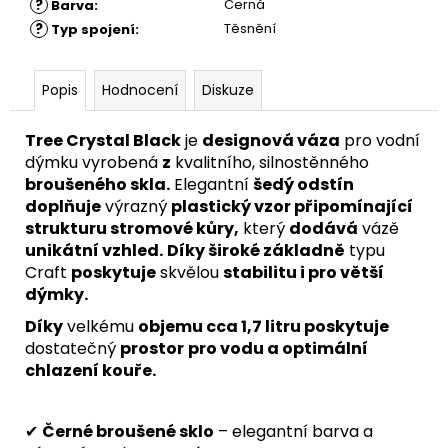
?
Černá
Barva
:
?
Těsnění
Typ spojení
:
Popis
Hodnocení
Diskuze
Tree Crystal Black
je
designová váza
pro vodní
dýmku vyrobená
z
kvalitního, silnostěnného
broušeného skla.
Elegantní
šedý odstín
doplňuje
výrazný
plastický vzor připomínající
strukturu stromové kůry,
který
dodává
vázě
unikátní vzhled.
Díky široké základně
typu
Craft
poskytuje
skvělou
stabilitu i pro větší
dýmky.
Díky
velkému
objemu cca 1,7 litru poskytuje
dostatečný
prostor
pro vodu a optimální
chlazení kouře.
✔
Černé broušené sklo
– elegantní barva a