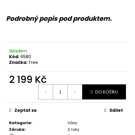
č
u
j
Podrobný popis pod produktem.
e
m
e
Skladem
Kód:
6580
Značka:
Tree
2 199 Kč
Měrná
DO KOŠÍKU
cena:
Zeptat se
Sdílet
Kategorie
:
Vázy
Záruka
:
2 roky