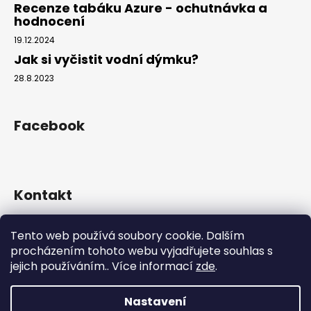
Recenze tabáku Azure - ochutnávka a
hodnocení
19.12.2024
Jak si vyčistit vodní dýmku?
28.8.2023
Facebook
Kontakt
info
@
hookahgang.cz
Tento web používá soubory cookie. Dalším
+420 739 522 572
procházením tohoto webu vyjadřujete souhlas s
hookah_gang.cz/
jejich používáním.. Více informací
zde
.
Nastavení