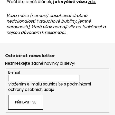
Přečtěte si náš článek,
jak vyčisti vázu
zde
.
Váza může (nemusí) obsahovat
drobné
nedokonalosti
(vzduchové bubliny, jemné
nerovnosti), které však
nemají vliv na funkčnost
a
nejsou důvodem k reklamaci
.
Z
á
Odebírat newsletter
p
Nezmeškejte žádné novinky či slevy!
a
t
E-mail
í
Vložením e-mailu souhlasíte s
podmínkami
ochrany osobních údajů
PŘIHLÁSIT SE