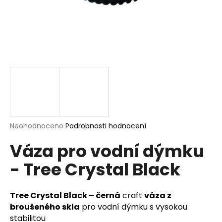
a
j
í
t
?
HLEDAT
Průměrné
Neohodnoceno
Podrobnosti hodnocení
hodnocení
Váza pro vodní dýmku
produktu
je
D
- Tree Crystal Black
0,0
o
z
p
5
o
hvězdiček.
Tree Crystal Black
– černá
craft
váza z
r
broušeného skla
pro vodní dýmku s vysokou
u
stabilitou