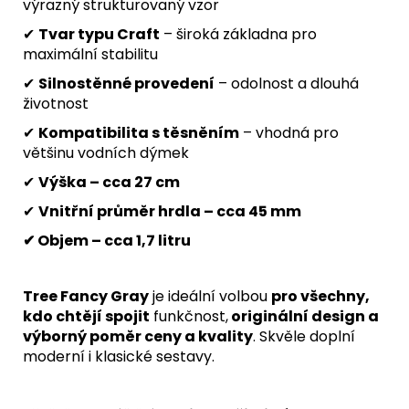
výrazný strukturovaný vzor
✔
Tvar typu Craft
– široká základna pro
maximální stabilitu
✔
Silnostěnné provedení
– odolnost a dlouhá
životnost
✔
Kompatibilita s těsněním
– vhodná pro
většinu vodních dýmek
✔
Výška – cca 27 cm
✔
Vnitřní průměr hrdla – cca 45 mm
✔ Objem – cca 1,7 litru
Tree Fancy Gray
je ideální volbou
pro všechny,
kdo chtějí spojit
funkčnost,
originální design a
výborný poměr ceny a kvality
. Skvěle doplní
moderní i klasické sestavy.