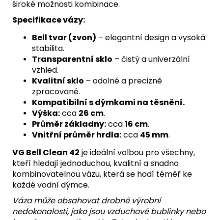
široké možnosti kombinace.
Specifikace vázy:
Bell tvar (zvon)
– elegantní design a vysoká
stabilita.
Transparentní sklo
– čistý a univerzální
vzhled.
Kvalitní sklo
– odolné a precizně
zpracované.
Kompatibilní s dýmkami na těsnění.
Výška:
cca
26 cm
.
Průměr základny:
cca
16 cm
.
Vnitřní průměr hrdla:
cca
45 mm
.
VG Bell Clean 42
je ideální volbou pro všechny,
kteří hledají jednoduchou, kvalitní a snadno
kombinovatelnou vázu, která se hodí téměř ke
každé vodní dýmce.
Váza může obsahovat drobné výrobní
nedokonalosti, jako jsou vzduchové bublinky nebo