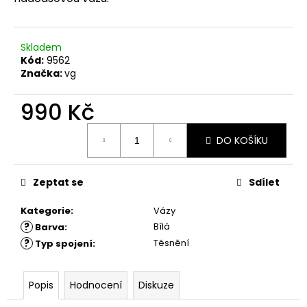
č
u
j
e
Skladem
m
Kód:
9562
Značka:
vg
e
990 Kč
Měrná
DO KOŠÍKU
cena:
Zeptat se
Sdílet
Kategorie
:
Vázy
?
Bílá
Barva
:
?
Těsnění
Typ spojení
:
Popis
Hodnocení
Diskuze