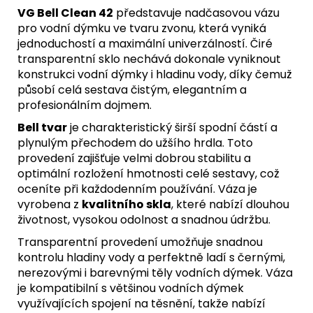
VG Bell Clean 42
představuje nadčasovou vázu
pro vodní dýmku ve tvaru zvonu, která vyniká
jednoduchostí a maximální univerzálností. Čiré
transparentní sklo nechává dokonale vyniknout
konstrukci vodní dýmky i hladinu vody, díky čemuž
působí celá sestava čistým, elegantním a
profesionálním dojmem.
Bell tvar
je charakteristický širší spodní částí a
plynulým přechodem do užšího hrdla. Toto
provedení zajišťuje velmi dobrou stabilitu a
optimální rozložení hmotnosti celé sestavy, což
oceníte při každodenním používání. Váza je
vyrobena z
kvalitního skla
, které nabízí dlouhou
životnost, vysokou odolnost a snadnou údržbu.
Transparentní provedení umožňuje snadnou
kontrolu hladiny vody a perfektně ladí s černými,
nerezovými i barevnými těly vodních dýmek. Váza
je kompatibilní s většinou vodních dýmek
využívajících spojení na těsnění, takže nabízí