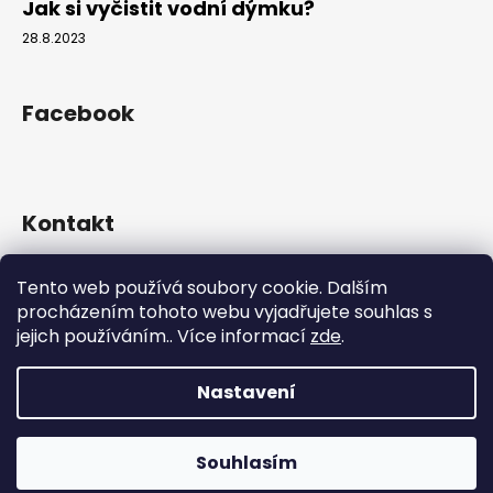
Jak si vyčistit vodní dýmku?
28.8.2023
Facebook
Kontakt
info
@
hookahgang.cz
Tento web používá soubory cookie. Dalším
+420 739 522 572
procházením tohoto webu vyjadřujete souhlas s
hookah_gang.cz/
jejich používáním.. Více informací
zde
.
Nastavení
Vytvořil Shoptet
Copyright 2026
Hookah Gang
. Všechna práva vyhrazena.
Souhlasím