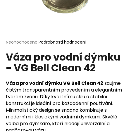
a
j
í
t
?
Průměrné
Neohodnoceno
Podrobnosti hodnocení
hodnocení
Váza pro vodní dýmku
produktu
je
- VG Bell Clean 42
0,0
HLEDAT
z
5
hvězdiček.
Váza pro vodní dýmku VG Bell Clean 42
zaujme
čistým transparentním provedením a elegantním
D
tvarem zvonu. Díky kvalitnímu sklu a stabilní
o
konstrukci je ideální pro každodenní používání.
p
Minimalistický design se snadno kombinuje s
o
moderními i klasickými vodními dýmkami. Skvělá
r
volba pro dýmkaře, kteří hledají univerzální a
u
nadčasovou vázu.