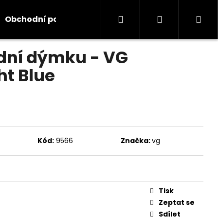
Hledat
Přihlášení
Ná
Obchodní podmínky
Kontakty
Informace
odnocení
dní dýmku - VG
koš
ht Blue
Kód:
9566
Značka:
vg
Tisk
Zeptat se
Sdílet