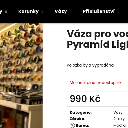
ue
y
Korunky
Vázy
Příslušenství
Průměrné
Neohodnoceno
Podrobnosti h
hodnocení
Co potřebujete najít?
Váza pro vo
produktu
je
Pyramid Lig
0,0
z
5
HLEDAT
hvězdiček.
Položka byla vyprodána…
Doporučujeme
Momentálně nedostupné
990 Kč
Měrná
cena:
Kategorie
:
Vázy
Záruka
:
2 roky
?
Modrá
Barva
: