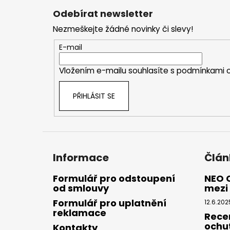
á
Odebírat newsletter
p
Nezmeškejte žádné novinky či slevy!
a
t
E-mail
í
Vložením e-mailu souhlasíte s
podmínkami o
PŘIHLÁSIT SE
Informace
Člán
Formulář pro odstoupení
NEO 
od smlouvy
mezi 
Formulář pro uplatnění
12.6.202
reklamace
Rece
ochu
Kontakty