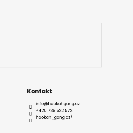
Kontakt
info
@
hookahgang.cz
+420 739 522 572
hookah_gang.cz/