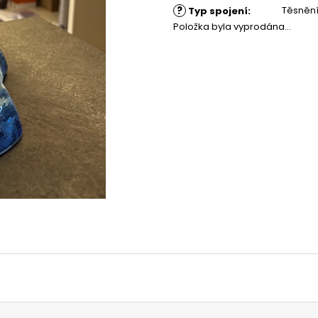
?
Těsněn
Typ spojení
:
Položka byla vyprodána…