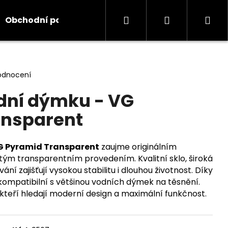
Hledat
Přihlášení
Ná
Obchodní podmínky
Kontakty
Informace
koš
odnocení
dní dýmku - VG
ansparent
G Pyramid Transparent
zaujme originálním
ým transparentním provedením. Kvalitní sklo, široká
ní zajišťují vysokou stabilitu i dlouhou životnost. Díky
ompatibilní s většinou vodních dýmek na těsnění.
kteří hledají moderní design a maximální funkčnost.