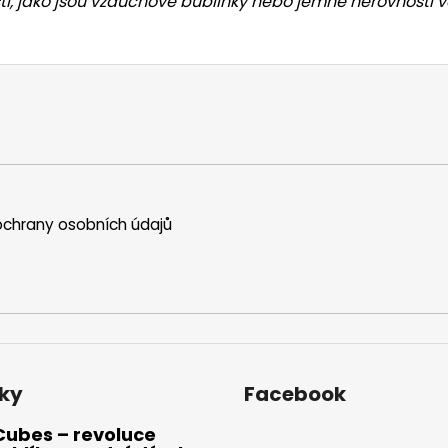
jako jsou vzduchové bublinky nebo jemné nerovnosti ve s
chrany osobních údajů
ky
Facebook
Cubes – revoluce