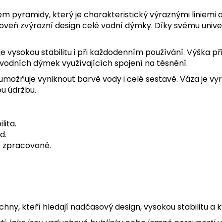
m pyramidy, který je charakteristický výraznými liniemi
roveň zvýrazní design celé vodní dýmky. Díky svému univ
je vysokou stabilitu i při každodenním používání. Výška př
vodních dýmek využívajících spojení na těsnění.
umožňuje vyniknout barvě vody i celé sestavě. Váza je v
ou údržbu.
lita.
d.
ě zpracované.
chny, kteří hledají nadčasový design, vysokou stabilitu a