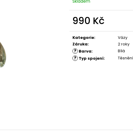
Skladem
990 Kč
Měrná
cena:
Kategorie
:
Vázy
Záruka
:
2 roky
?
Bílá
Barva
:
?
Těsněn
Typ spojení
: