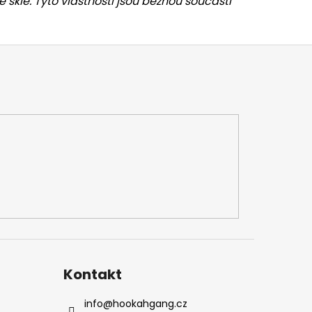
kle. Tyto vlastnosti jsou běžnou součástí
Kontakt
info
@
hookahgang.cz