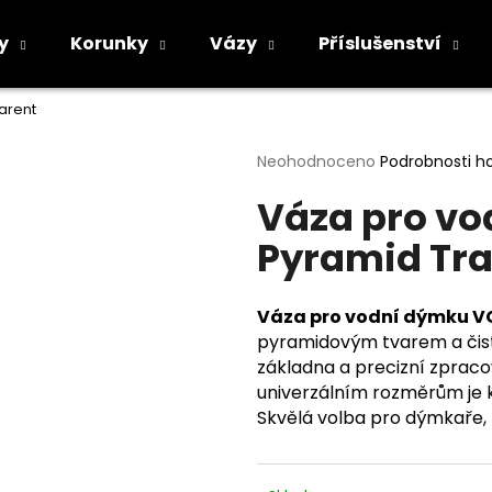
y
Korunky
Vázy
Příslušenství
arent
Co potřebujete najít?
Průměrné
Neohodnoceno
Podrobnosti h
hodnocení
Váza pro vo
produktu
HLEDAT
je
Pyramid Tr
0,0
z
5
Doporučujeme
hvězdiček.
Váza pro vodní dýmku V
pyramidovým tvarem a čist
základna a precizní zpracová
univerzálním rozměrům je k
Skvělá volba pro dýmkaře, 