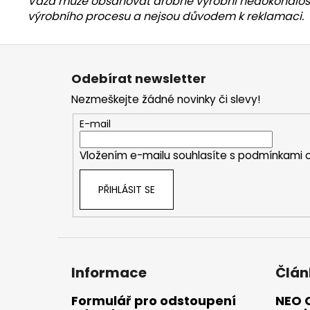
Váza může obsahovat drobné výrobní nedokonalosti, 
výrobního procesu a nejsou důvodem k reklamaci.
Z
á
Odebírat newsletter
p
Nezmeškejte žádné novinky či slevy!
a
t
E-mail
í
Vložením e-mailu souhlasíte s
podmínkami o
PŘIHLÁSIT SE
Informace
Člán
Formulář pro odstoupení
NEO 