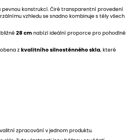
 a pevnou konstrukcí. Čiré transparentní provedení
erzálnímu vzhledu se snadno kombinuje s těly všech
ibližně
28 cm
nabízí ideální proporce pro pohodlné
yrobena z
kvalitního silnostěnného skla
, které
 kvalitní zpracování v jednom produktu.