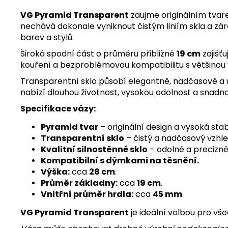
VG Pyramid Transparent
zaujme originálním tvare
nechává dokonale vyniknout čistým liniím skla a zá
barev a stylů.
Široká spodní část o průměru přibližně
19 cm
zajišťu
kouření a bezproblémovou kompatibilitu s většinou 
Transparentní sklo působí elegantně, nadčasově a 
nabízí dlouhou životnost, vysokou odolnost a snadn
Specifikace vázy:
Pyramid tvar
– originální design a vysoká stabi
Transparentní sklo
– čistý a nadčasový vzhle
Kvalitní silnostěnné sklo
– odolné a precizn
Kompatibilní s dýmkami na těsnění.
Výška:
cca
28 cm
.
Průměr základny:
cca
19 cm
.
Vnitřní průměr hrdla:
cca
45 mm
.
VG Pyramid Transparent
je ideální volbou pro vše