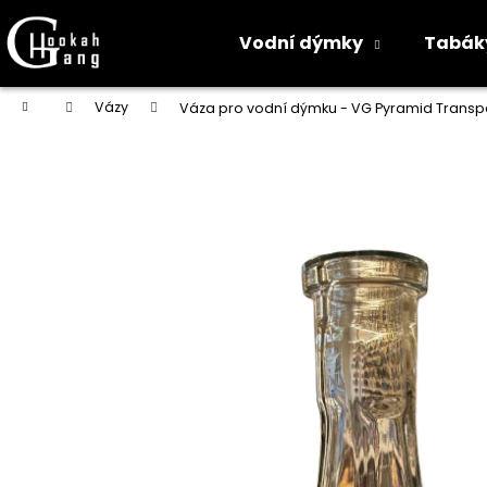
K
o
Vodní dýmky
Tabák
Zpět
Zpět
š
do
do
í
Přejít
Domů
Vázy
Váza pro vodní dýmku - VG Pyramid Transp
na
k
obchodu
obchodu
obsah