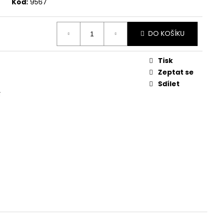
Kód:
9567
DO KOŠÍKU
Tisk
Zeptat se
Sdílet
í