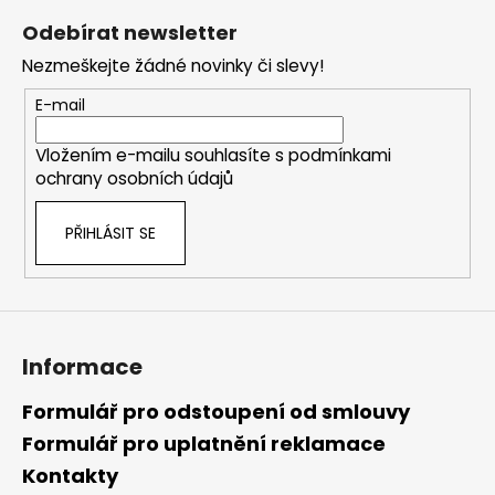
á
Odebírat newsletter
p
Nezmeškejte žádné novinky či slevy!
a
t
E-mail
í
Vložením e-mailu souhlasíte s
podmínkami
ochrany osobních údajů
PŘIHLÁSIT SE
Informace
Formulář pro odstoupení od smlouvy
Formulář pro uplatnění reklamace
Kontakty