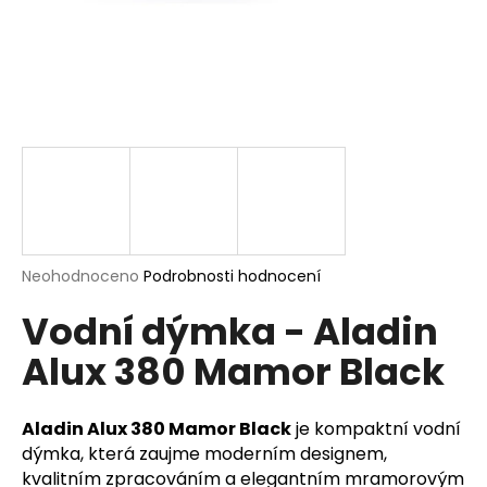
a
j
í
t
?
HLEDAT
Průměrné
Neohodnoceno
Podrobnosti hodnocení
hodnocení
Vodní dýmka - Aladin
produktu
je
D
Alux 380 Mamor Black
0,0
o
z
p
5
o
hvězdiček.
Aladin Alux 380 Mamor Black
je kompaktní vodní
r
dýmka, která zaujme moderním designem,
u
kvalitním zpracováním a elegantním mramorovým