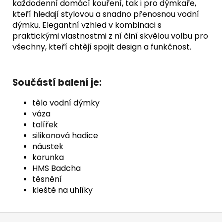
každodenní domácí kouření, tak i pro dýmkaře,
kteří hledají stylovou a snadno přenosnou vodní
dýmku. Elegantní vzhled v kombinaci s
praktickými vlastnostmi z ní činí skvělou volbu pro
všechny, kteří chtějí spojit design a funkčnost.
Součástí balení je:
tělo vodní dýmky
váza
talířek
silikonová hadice
náustek
korunka
HMS Badcha
těsnění
kleště na uhlíky
Z