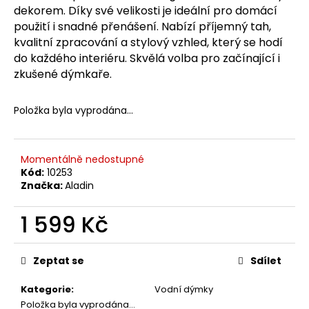
č
dekorem. Díky své velikosti je ideální pro domácí
u
použití i snadné přenášení. Nabízí příjemný tah,
j
kvalitní zpracování a stylový vzhled, který se hodí
e
do každého interiéru. Skvělá volba pro začínající i
m
zkušené dýmkaře.
e
Položka byla vyprodána…
Momentálně nedostupné
Kód:
10253
Značka:
Aladin
1 599 Kč
Měrná
cena:
Zeptat se
Sdílet
Kategorie
:
Vodní dýmky
Položka byla vyprodána…