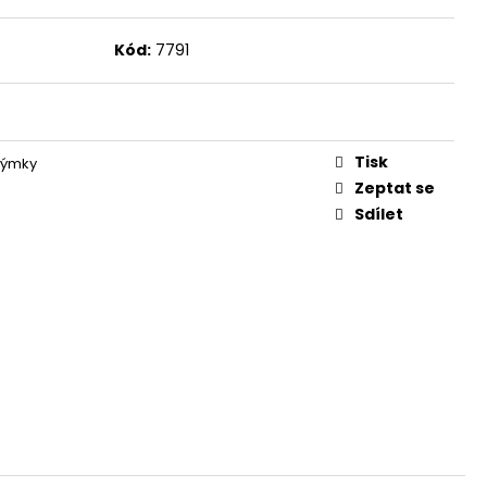
Kód:
7791
Tisk
dýmky
Zeptat se
Sdílet