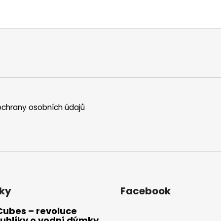
chrany osobních údajů
ky
Facebook
Cubes – revoluce
uhlíky o vodní dýmky