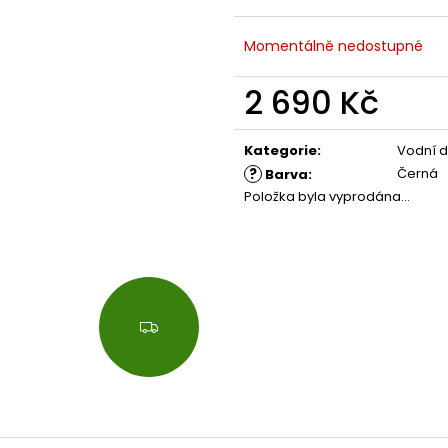
Momentálně nedostupné
2 690 Kč
Měrná
cena:
Kategorie
:
Vodní 
?
Černá
Barva
:
Položka byla vyprodána…
Z
D
A
R
M
A