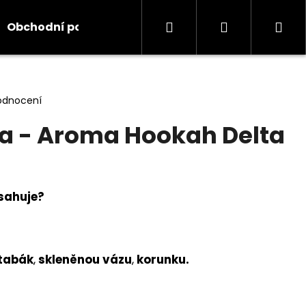
Hledat
Přihlášení
Ná
Obchodní podmínky
Kontakty
Informace
koš
odnocení
a - Aroma Hookah Delta
sahuje?
tabák
,
skleněnou vázu
,
korunku
.