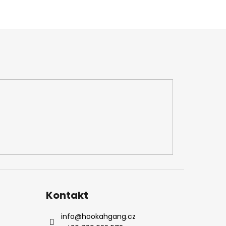
Kontakt
info
@
hookahgang.cz