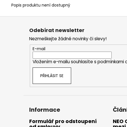
Popis produktu není dostupný
Z
á
Odebírat newsletter
p
Nezmeškejte žádné novinky či slevy!
a
t
E-mail
í
Vložením e-mailu souhlasíte s
podmínkami o
PŘIHLÁSIT SE
Informace
Člán
Formulář pro odstoupení
NEO 
od smlouvy
mezi 