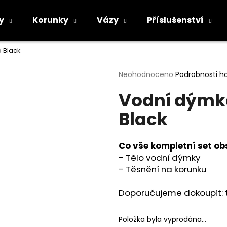
y
Korunky
Vázy
Příslušenství
 Black
Co potřebujete najít?
Průměrné
Neohodnoceno
Podrobnosti h
hodnocení
Vodní dýmk
produktu
HLEDAT
je
Black
0,0
z
5
Doporučujeme
hvězdiček.
Co vše kompletní set ob
- Tělo vodní dýmky
- Těsnění na korunku
Doporučujeme dokoupit:
Položka byla vyprodána…