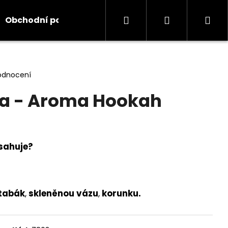
Hledat
Přihlášení
Ná
Obchodní podmínky
Kontakty
Informace
koš
odnocení
a - Aroma Hookah
sahuje?
tabák
,
skleněnou vázu
,
korunku
.