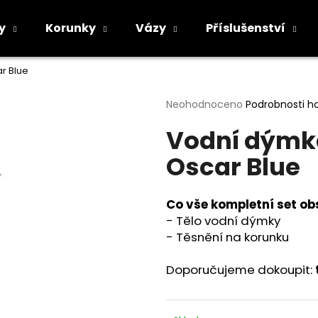
y
Korunky
Vázy
Příslušenství
r Blue
Co potřebujete najít?
Průměrné
Neohodnoceno
Podrobnosti h
hodnocení
Vodní dýmk
produktu
HLEDAT
je
Oscar Blue
0,0
z
5
Doporučujeme
hvězdiček.
Co vše kompletní set ob
- Tělo vodní dýmky
- Těsnění na korunku
Doporučujeme dokoupit: