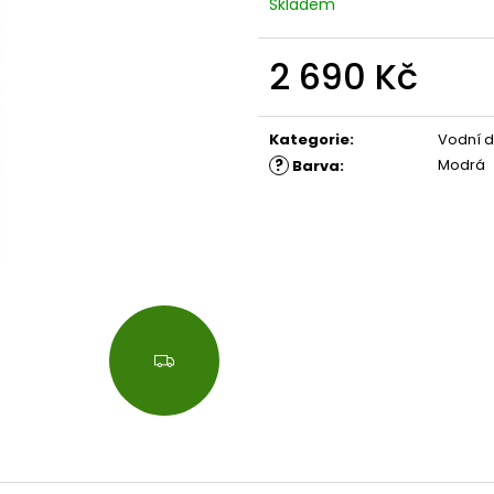
Skladem
2 690 Kč
Měrná
cena:
Kategorie
:
Vodní 
?
Modrá
Barva
:
Z
D
A
R
M
A