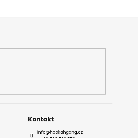
Kontakt
info
@
hookahgang.cz