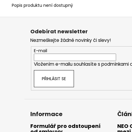
Popis produktu není dostupný
Z
á
Odebírat newsletter
p
Nezmeškejte žádné novinky či slevy!
a
t
E-mail
í
Vložením e-mailu souhlasíte s
podmínkami o
PŘIHLÁSIT SE
Informace
Člán
Formulář pro odstoupení
NEO 
od smlouvy
mezi 