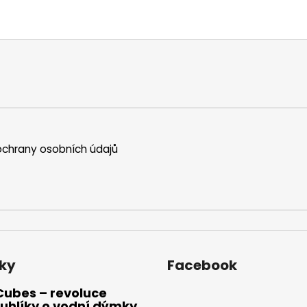
chrany osobních údajů
ky
Facebook
Cubes – revoluce
uhlíky o vodní dýmky