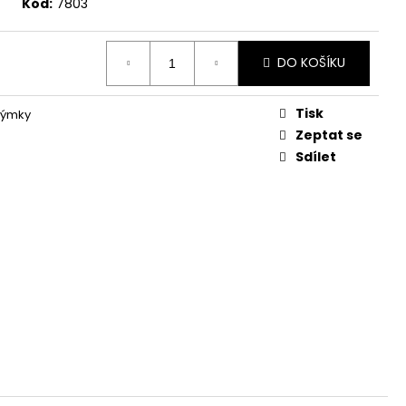
Kód:
7803
DO KOŠÍKU
Tisk
dýmky
Zeptat se
Sdílet