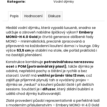
Kategorie
:
Vodní dýmky
Popis
Hodnocení
Diskuze
Hledáš vodní dýmku, která vypadá luxusně, snadno se
udržuje a zároveň nabídne špičkový výkon?
Embery
MONO-H 4.0 Gold
je čtvrtá generace oblíbené řady
MONO – minimalistická, precizně zpracovaná a
připravená na každodenní kouření doma i v lounge. Díky
výšce
53,5 cm
je stabilní na stole, ale pořád praktická i
na častější přenášení.
Konstrukce kombinuje
potravinářskou nerezovou
ocel
a
POM (potravinářský plast)
, takže dýmka je
odolná, nepřebírá pachy a čištění je rychlé a bez
starostí. Uvnitř má
vnitřní průměr těla 13 mm
, což
zajišťuje příjemně plynulý tah a vyvážený projev –
dýmka se „nedusí“ a kouření působí čistě i při delších
sessions. Součástí je i
difuzor
, který zklidní bublání a
udělá chod dýmky kultivovanější.
Zlaté provedení působí reprezentativně a perfektně ladí
s moderním příslušenstvím – Embery MONO-H 4.0 Gold