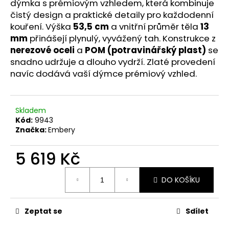
č
dýmka s prémiovým vzhledem, která kombinuje
u
čistý design a praktické detaily pro každodenní
j
kouření. Výška
53,5 cm
a vnitřní průměr těla
13
e
mm
přinášejí plynulý, vyvážený tah. Konstrukce z
m
nerezové oceli
a
POM (potravinářský plast)
se
e
snadno udržuje a dlouho vydrží. Zlaté provedení
navíc dodává vaší dýmce prémiový vzhled.
Skladem
Kód:
9943
Značka:
Embery
5 619 Kč
Měrná
DO KOŠÍKU
cena:
Zeptat se
Sdílet