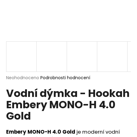
a
j
í
t
?
HLEDAT
Průměrné
Neohodnoceno
Podrobnosti hodnocení
hodnocení
Vodní dýmka - Hookah
produktu
je
D
Embery MONO-H 4.0
0,0
o
z
p
Gold
5
o
hvězdiček.
r
u
Embery MONO-H 4.0 Gold
je moderní vodní