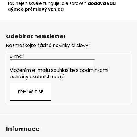
tak nejen skvěle funguje, ale zároveň
dodává vaší
dýmce prémiový vzhled
.
Z
á
Odebírat newsletter
p
Nezmeškejte žádné novinky či slevy!
a
t
E-mail
í
Vložením e-mailu souhlasíte s
podmínkami
ochrany osobních údajů
PŘIHLÁSIT SE
Informace