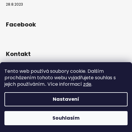
28.8.2023
Facebook
Kontakt
info
@
hookahgang.cz
Tento web používá soubory cookie. Dalším
+420 739 522 572
procházením tohoto webu vyjadřujete souhlas s
hookah_gang.cz/
jejich používáním.. Více informací
zde
.
Nastavení
Vytvořil Shoptet
Copyright 2026
Hookah Gang
. Všechna práva vyhrazena.
Souhlasím
Používáme
ověření věku Adulto