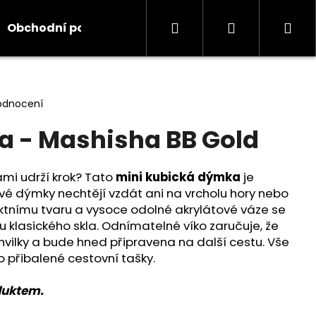
Hledat
Přihlášení
Ná
Obchodní podmínky
Kontakty
Informace
koš
odnocení
 - Mashisha BB Gold
ámi udrží krok? Tato
mini kubická dýmka
je
 své dýmky nechtějí vzdát ani na vrcholu hory nebo
aktnímu tvaru a vysoce odolné akrylátové váze se
u klasického skla. Odnímatelné víko zaručuje, že
vilky a bude hned připravena na další cestu. Vše
 přibalené cestovní tašky.
duktem.