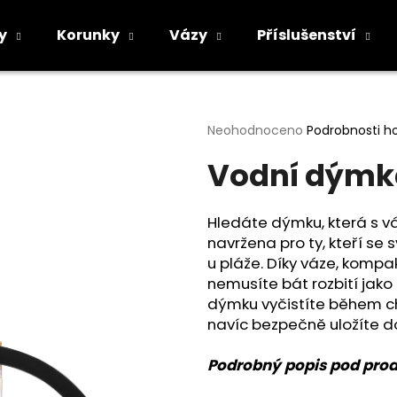
y
Korunky
Vázy
Příslušenství
Co potřebujete najít?
Průměrné
Neohodnoceno
Podrobnosti h
hodnocení
Vodní dýmka
produktu
HLEDAT
je
0,0
z
Hledáte dýmku, která s v
5
Doporučujeme
navržena pro ty, kteří se
hvězdiček.
u pláže. Díky váze, komp
nemusíte bát rozbití jako 
dýmku vyčistíte během ch
navíc bezpečně uložíte do
Podrobný popis pod pro