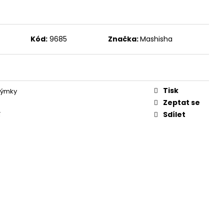
Kód:
9685
Značka:
Mashisha
Tisk
dýmky
Zeptat se
Sdílet
í