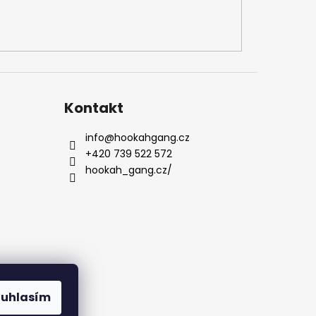
Kontakt
info
@
hookahgang.cz
+420 739 522 572
hookah_gang.cz/
ouhlasím