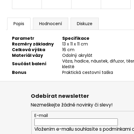
Popis
Hodnocení
Diskuze
Parametr
Specifikace
Rozměry základny
13 x 11 x 11 cm
Celková výška
16 cm
Materiál vázy
Odolný akrylát
Váza, hadice, náustek, difuzor, těs
Součást balení
kleště
Bonus
Praktická cestovní taška
Z
á
Odebírat newsletter
p
Nezmeškejte žádné novinky či slevy!
a
t
E-mail
í
Vložením e-mailu souhlasíte s
podmínkami o