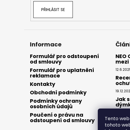
PŘIHLÁSIT SE
Informace
Člán
Formulář pro odstoupení
NEO 
od smlouvy
mezi 
Formulář pro uplatnění
12.6.202
reklamace
Rece
ochu
Kontakty
19.12.20
Obchodní podmínky
Jak s
Podmínky ochrany
dým
osobních údajů
28.8.20
Poučení o právu na
Tento web 
odstoupení od smlouvy
tohoto webu