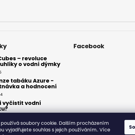
ky
Facebook
Cubes – revoluce
uhlíky o vodní dýmky
5
nze tabáku Azure -
tnávka a hodnocení
24
i vyčistit vodní
ku?
23
používá soubory cookie. Dalším procházením
S
 vyjadřujete souhlas s jejich používáním.. Více