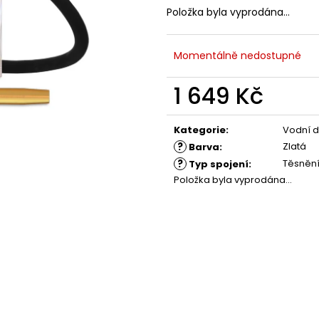
Položka byla vyprodána…
Momentálně nedostupné
1 649 Kč
Měrná
cena:
Kategorie
:
Vodní 
?
Zlatá
Barva
:
?
Těsněn
Typ spojení
:
Položka byla vyprodána…