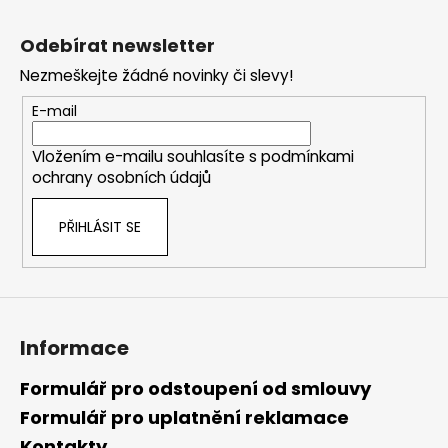
Z
á
Odebírat newsletter
p
Nezmeškejte žádné novinky či slevy!
a
t
E-mail
í
Vložením e-mailu souhlasíte s
podmínkami
ochrany osobních údajů
PŘIHLÁSIT SE
Informace
Formulář pro odstoupení od smlouvy
Formulář pro uplatnění reklamace
Kontakty