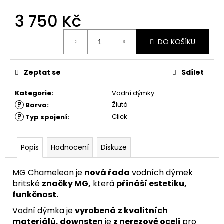
3 750 Kč
Měrná
DO KOŠÍKU
cena:
Zeptat se
Sdílet
Kategorie
:
Vodní dýmky
?
Žlutá
Barva
:
?
Click
Typ spojení
:
Popis
Hodnocení
Diskuze
MG Chameleon je
nová řada
vodních dýmek
britské
značky MG,
která
přináší estetiku,
funkčnost.
Vodní dýmka je
vyrobená
z kvalitních
materiálů, downsten
je
z nerezové oceli
pro