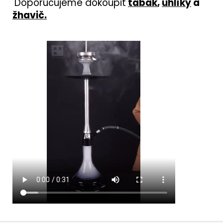
Doporučujeme dokoupit
tabák
,
uhlíky
a
žhavič
.