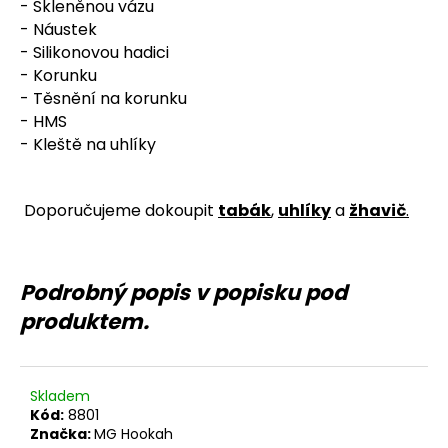
č
- Skleněnou vázu
u
- Náustek
j
- Silikonovou hadici
e
- Korunku
m
- Těsnění na korunku
e
- HMS
- Kleště na uhlíky
Doporučujeme dokoupit
tabák
,
uhlíky
a
žhavič
.
Podrobný popis v popisku pod
produktem.
Skladem
Kód:
8801
Značka:
MG Hookah