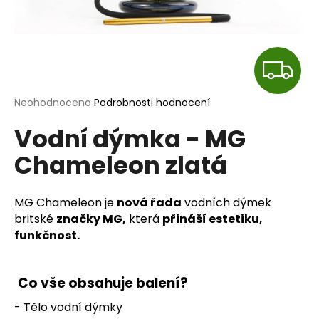
a
j
í
Z
t
?
D
Průměrné
Neohodnoceno
Podrobnosti hodnocení
hodnocení
A
Vodní dýmka - MG
produktu
je
R
Chameleon zlatá
0,0
HLEDAT
z
M
5
hvězdiček.
MG Chameleon je
nová řada
vodních dýmek
A
britské
značky MG,
která
přináší estetiku,
D
funkčnost.
o
p
o
Co vše obsahuje balení?
r
u
- Tělo vodní dýmky