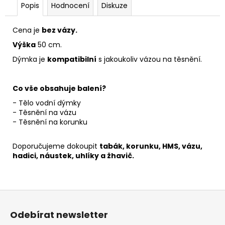
Popis
Hodnocení
Diskuze
Cena je
bez vázy.
Výška
50 cm.
Dýmka je
kompatibilní
s jakoukoliv vázou na těsnění.
Co vše obsahuje balení?
- Tělo vodní dýmky
- Těsnění na vázu
- Těsnění na korunku
Doporučujeme dokoupit
tabák
, korunku, HMS, vázu,
hadici, náustek,
uhlíky a žhavič
.
Z
á
Odebírat newsletter
p