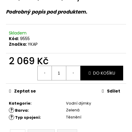
č
u
Podrobný popis pod produktem.
j
e
m
e
Skladem
Kód:
9555
Značka:
YKAP
2 069 Kč
Měrná
DO KOŠÍKU
cena:
Zeptat se
Sdílet
Kategorie
:
Vodní dýmky
?
Zelená
Barva
:
?
Těsnění
Typ spojení
: