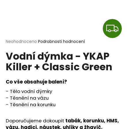
a
j
í
Z
t
?
D
Průměrné
Neohodnoceno
Podrobnosti hodnocení
hodnocení
A
Vodní dýmka - YKAP
produktu
je
R
Killer + Classic Green
0,0
HLEDAT
z
M
5
hvězdiček.
Co vše obsahuje balení?
A
D
- Tělo vodní dýmky
o
- Těsnění na vázu
p
- Těsnění na korunku
o
r
Doporučujeme dokoupit
tabák
, korunku, HMS,
u
vázu, hadici, náustek,
uhlíky a žhavič
.