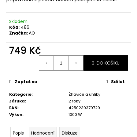
č
u
j
e
Skladem
m
Kód:
486
Značka:
AO
e
749 Kč
Měrná
DO KOŠÍKU
cena:
Zeptat se
Sdílet
Kategorie
:
Žhaviče a uhlíky
Záruka
:
2 roky
EAN
:
4250239379729
Výkon
:
1000 W
Popis
Hodnocení
Diskuze