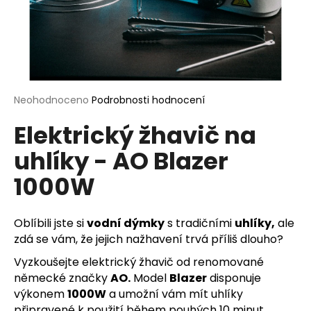
a
j
í
t
?
Průměrné
Neohodnoceno
Podrobnosti hodnocení
hodnocení
Elektrický žhavič na
produktu
je
uhlíky - AO Blazer
0,0
HLEDAT
z
1000W
5
hvězdiček.
D
Oblíbili jste si
vodní dýmky
s tradičními
uhlíky,
ale
o
zdá se vám, že jejich nažhavení trvá příliš dlouho?
p
Vyzkoušejte elektrický žhavič od renomované
o
německé značky
AO.
Model
Blazer
disponuje
r
výkonem
1000W
a umožní vám mít uhlíky
u
připravené k použití během pouhých 10 minut.