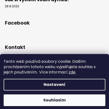
28.8.2023
Facebook
Kontakt
info
@
hookahgang.cz
Tento web používá soubory cookie. Dalším
+420 739 522 572
procházením tohoto webu vyjadřujete souhlas s
hookah_gang.cz/
jejich používáním.. Více informací
zde
.
Nastavení
Vytvořil Shoptet
Copyright 2026
Hookah Gang
. Všechna práva vyhrazena.
Souhlasím