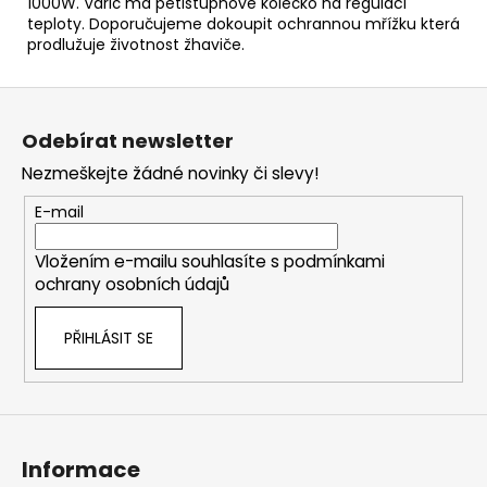
1000W. Vařič má pětistupňové kolečko na regulaci
teploty. Doporučujeme dokoupit
ochrannou mřížku
která
prodlužuje životnost žhaviče.
Z
á
Odebírat newsletter
p
Nezmeškejte žádné novinky či slevy!
a
t
E-mail
í
Vložením e-mailu souhlasíte s
podmínkami
ochrany osobních údajů
PŘIHLÁSIT SE
Informace