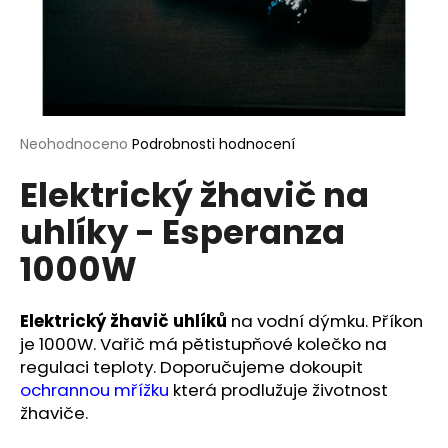
a
j
í
t
?
Průměrné
Neohodnoceno
Podrobnosti hodnocení
hodnocení
Elektrický žhavič na
produktu
je
uhlíky - Esperanza
0,0
HLEDAT
z
1000W
5
hvězdiček.
D
Elektrický žhavič uhlíků
na vodní dýmku. Příkon
o
je 1000W. Vařič má pětistupňové kolečko na
p
regulaci teploty. Doporučujeme dokoupit
o
ochrannou mřížku
která prodlužuje životnost
r
žhaviče.
u