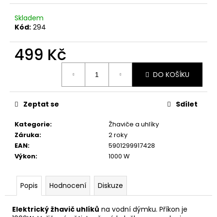
č
u
Skladem
j
Kód:
294
e
m
499 Kč
e
Měrná
DO KOŠÍKU
cena:
Zeptat se
Sdílet
Kategorie
:
Žhaviče a uhlíky
Záruka
:
2 roky
EAN
:
5901299917428
Výkon
:
1000 W
Popis
Hodnocení
Diskuze
Elektrický žhavič uhlíků
na vodní dýmku. Příkon je