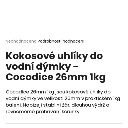
a
j
í
t
?
Průměrné
Neohodnoceno
Podrobnosti hodnocení
hodnocení
Kokosové uhlíky do
produktu
je
vodní dýmky -
0,0
HLEDAT
z
Cocodice 26mm 1kg
5
hvězdiček.
D
Cocodice 26mm 1kg jsou kokosové uhlíky do
o
vodní dýmky ve velikosti 26mm v praktickém 1kg
p
balení. Nabízejí stabilní žár, dlouhou výdrž a
o
rovnoměrné prohřívání korunky.
r
u