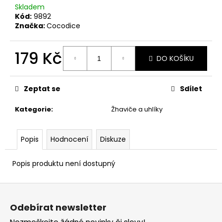
č
Skladem
u
Kód:
9892
j
Značka:
Cocodice
e
m
179 Kč
e
DO KOŠÍKU
Měrná
cena:
Zeptat se
Sdílet
Kategorie
:
Žhaviče a uhlíky
Popis
Hodnocení
Diskuze
Popis produktu není dostupný
Z
á
Odebírat newsletter
p