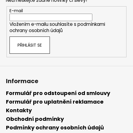
Nezmeškejte žádné novinky či slevy!
a
t
E-mail
í
Vložením e-mailu souhlasíte s
podmínkami
ochrany osobních údajů
PŘIHLÁSIT SE
Informace
Formulář pro odstoupení od smlouvy
Formulář pro uplatnění reklamace
Kontakty
Obchodní podmínky
Podmínky ochrany osobních údajů