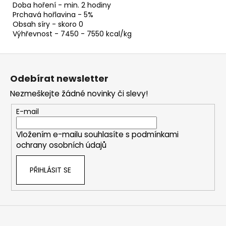
Doba hoření - min. 2 hodiny
Prchavá hořlavina - 5%
Obsah síry - skoro 0
Výhřevnost - 7450 - 7550 kcal/kg
Z
á
Odebírat newsletter
p
Nezmeškejte žádné novinky či slevy!
a
t
E-mail
í
Vložením e-mailu souhlasíte s
podmínkami
ochrany osobních údajů
PŘIHLÁSIT SE