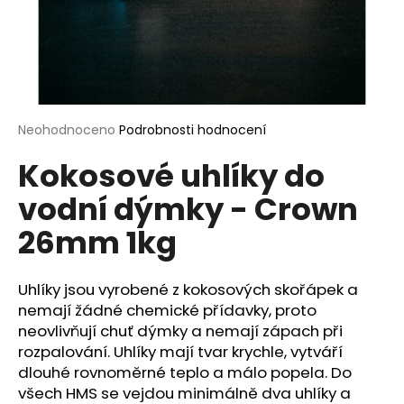
a
j
í
t
?
Průměrné
Neohodnoceno
Podrobnosti hodnocení
hodnocení
Kokosové uhlíky do
produktu
je
vodní dýmky - Crown
0,0
HLEDAT
z
26mm 1kg
5
hvězdiček.
D
Uhlíky jsou vyrobené z kokosových skořápek a
o
nemají žádné chemické přídavky, proto
p
neovlivňují chuť dýmky a nemají zápach při
o
rozpalování. Uhlíky mají tvar krychle, vytváří
r
dlouhé rovnoměrné teplo a málo popela. Do
u
všech HMS se vejdou minimálně dva uhlíky a