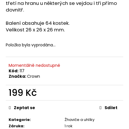
č
třetí na hranu u některých se vejdou i tři přímo
u
dovnitř.
j
e
Balení obsahuje 64 kostek.
m
Velikost 26 x 26 x 26 mm.
e
Položka byla vyprodána…
Momentálně nedostupné
Kód:
117
Značka:
Crown
199 Kč
Měrná
cena:
Zeptat se
Sdílet
Kategorie
:
Žhaviče a uhlíky
Záruka
:
1 rok