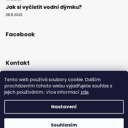
Jak si vyčistit vodní dýmku?
28.8.2023
Facebook
Kontakt
info
@
hookahgang.cz
Tento web používá soubory cookie. Dalším
+420 739 522 572
procházením tohoto webu vyjadřujete souhlas s
hookah_gang.cz/
jejich používáním.. Více informací
zde
.
Nastavení
Vytvořil Shoptet
Copyright 2026
Hookah Gang
. Všechna práva vyhrazena.
Souhlasím