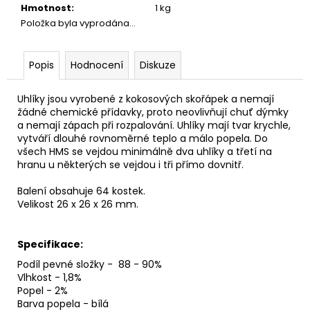
Hmotnost
:
1 kg
Položka byla vyprodána…
Popis
Hodnocení
Diskuze
Uhlíky jsou vyrobené z kokosových skořápek a nemají
žádné chemické přídavky, proto neovlivňují chuť dýmky
a nemají zápach při rozpalování. Uhlíky mají tvar krychle,
vytváří dlouhé rovnoměrné teplo a málo popela. Do
všech HMS se vejdou minimálně dva uhlíky a třetí na
hranu u některých se vejdou i tři přímo dovnitř.
Balení obsahuje 64 kostek.
Velikost 26 x 26 x 26 mm.
Specifikace:
Podíl pevné složky - 88 - 90%
Vlhko
st -
1,8%
Popel - 2%
Barva popela - bílá