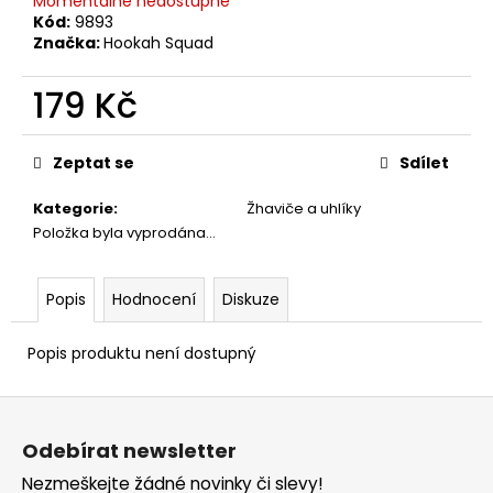
č
Momentálně nedostupné
Kód:
9893
u
Značka:
Hookah Squad
j
e
179 Kč
m
e
Měrná
cena:
Zeptat se
Sdílet
Kategorie
:
Žhaviče a uhlíky
Položka byla vyprodána…
Popis
Hodnocení
Diskuze
Popis produktu není dostupný
Z
á
Odebírat newsletter
p
Nezmeškejte žádné novinky či slevy!