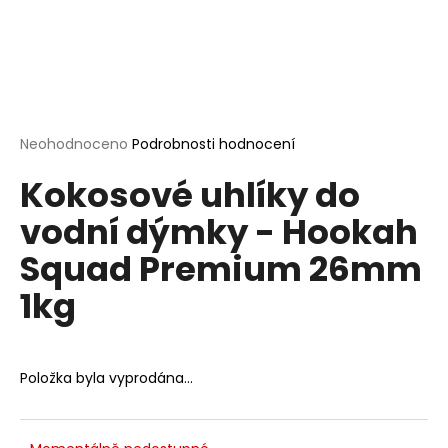
a
j
í
t
?
Průměrné
Neohodnoceno
Podrobnosti hodnocení
hodnocení
Kokosové uhlíky do
produktu
je
vodní dýmky - Hookah
0,0
HLEDAT
z
Squad Premium 26mm
5
hvězdiček.
1kg
D
o
p
Položka byla vyprodána…
o
r
u