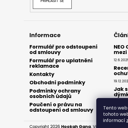
PŘIHLÁSIT SE
Informace
Člán
Formulář pro odstoupení
NEO 
od smlouvy
mezi 
Formulář pro uplatnění
12.6.202
reklamace
Rece
ochu
Kontakty
19.12.20
Obchodní podmínky
Jak s
Podmínky ochrany
dým
osobních údajů
28.8.20
Poučení o právu na
Tento web 
odstoupení od smlouvy
tohoto webu
informací
Copyright 2026
Hookah Gang
. Všechna práva v