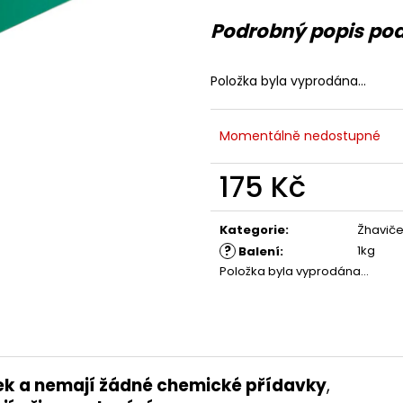
Podrobný popis po
Položka byla vyprodána…
Momentálně nedostupné
175 Kč
Měrná
cena:
Kategorie
:
Žhaviče
?
1kg
Balení
:
Položka byla vyprodána…
ek
a nemají žádné chemické přídavky
,