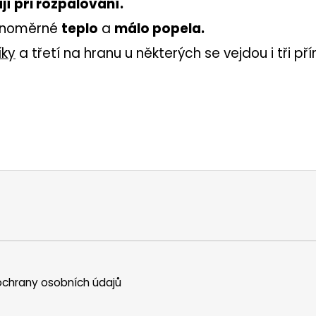
í při rozpalování.
vnoměrné
teplo
a
málo popela.
íky
a třetí na hranu u některých se vejdou i tři př
chrany osobních údajů