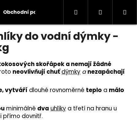
Hledat
Přihlášení
Ná
Obchodní podmínky
Kontakty
Informace
odnocení
líky do vodní dýmky -
koš
kg
 kokosových skořápek
a nemají žádné
proto
neovlivňují chuť
dýmky
a
nezapáchají
e, vytváří
dlouhé rovnoměrné
teplo
a
málo
ou
minimálně
dva
uhlíky
a třetí na hranu u
i přímo dovnitř.