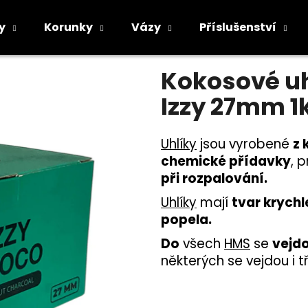
íky do vodní dýmky - Izzy 27mm 1kg
y
Korunky
Vázy
Příslušenství
Průměrné
Neohodnoceno
Podrobnosti h
hodnocení
Co potřebujete najít?
Kokosové uh
produktu
je
Izzy 27mm 1
0,0
z
5
HLEDAT
hvězdiček.
Uhlíky
jsou vyrobené
z
chemické přídavky
, 
při rozpalování.
Doporučujeme
Uhlíky
mají
tvar krychl
popela.
Do
všech
HMS
se
vejd
některých se vejdou i tř