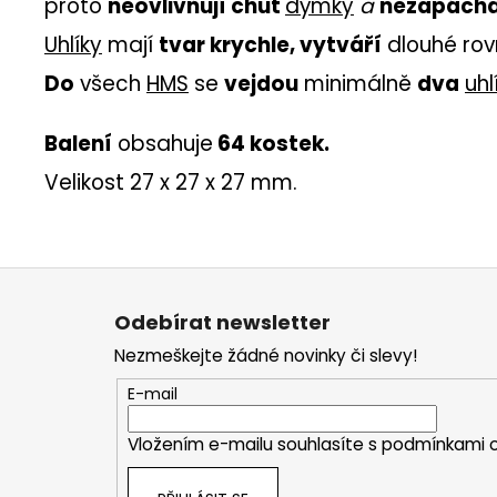
proto
neovlivňují chuť
dýmky
a
nezapáchaj
Uhlíky
mají
tvar krychle, vytváří
dlouhé ro
Do
všech
HMS
se
vejdou
minimálně
dva
uhl
Balení
obsahuje
64 kostek.
Velikost 27 x 27 x 27 mm.
Z
á
Odebírat newsletter
p
Nezmeškejte žádné novinky či slevy!
a
t
E-mail
í
Vložením e-mailu souhlasíte s
podmínkami o