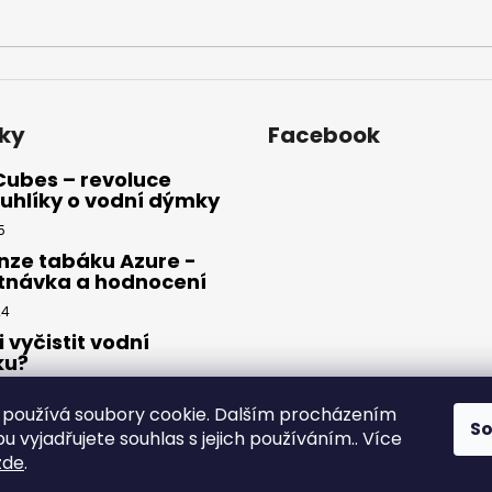
ky
Facebook
Cubes – revoluce
uhlíky o vodní dýmky
5
nze tabáku Azure -
tnávka a hodnocení
24
i vyčistit vodní
ku?
23
používá soubory cookie. Dalším procházením
S
 vyjadřujete souhlas s jejich používáním.. Více
zde
.
yhrazena.