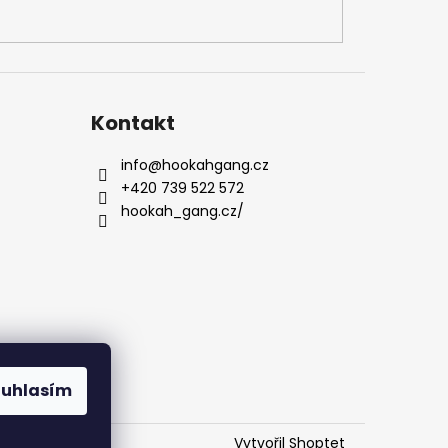
Kontakt
info
@
hookahgang.cz
+420 739 522 572
hookah_gang.cz/
ouhlasím
Vytvořil Shoptet