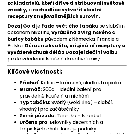
zakladatelů, kteří dříve distribuovali světové
značky,
a
rozhodli se vytvořit vlastní
receptury z nejkvalitnějších surovin.
Dozaj Gold
je
řada
světlého tabáku
se slabším
obsahem nikotinu,
vyráběná z virginského a
burley tabáku
původem z Německa, Francie a
Polska.
Důraz na kvalitu, originální receptury
a
vyvážené chutě dělá z Dozaje ideální volbu
pro každodenní kouření i kreativní mixy.
Klíčové vlastnosti:
Příchuť:
Kokos – krémová, sladká, tropická
Gramáž:
200g – ideální balení pro
pravidelné kouření a míchání
Typ tabáku:
Světlý (Gold Line) – slabší,
vhodný i pro začátečníky
Země původu:
Turecko – Istanbul
Určeno pro:
Milovníky dezertních a
tropických chutí, lounge podniky