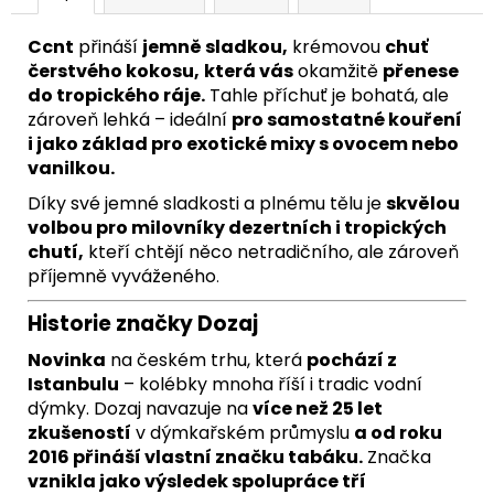
Ccnt
přináší
jemně sladkou,
krémovou
chuť
čerstvého kokosu,
která vás
okamžitě
přenese
do tropického ráje.
Tahle příchuť je bohatá, ale
zároveň lehká – ideální
pro samostatné kouření
i jako základ pro exotické mixy s ovocem nebo
vanilkou.
Díky své jemné sladkosti a plnému tělu je
skvělou
volbou pro milovníky dezertních i tropických
chutí,
kteří chtějí něco netradičního, ale zároveň
příjemně vyváženého
.
Historie značky Dozaj
Novinka
na českém trhu, která
pochází z
Istanbulu
– kolébky mnoha říší i tradic vodní
dýmky. Dozaj navazuje na
více než 25 let
zkušeností
v dýmkařském průmyslu
a od roku
2016 přináší vlastní značku tabáku.
Značka
vznikla jako výsledek spolupráce tří