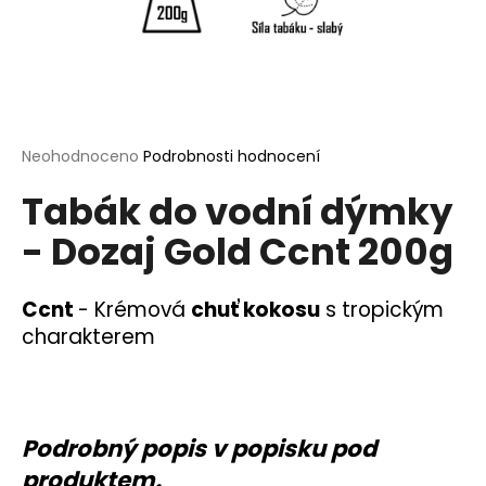
a
j
í
t
?
Průměrné
Neohodnoceno
Podrobnosti hodnocení
hodnocení
Tabák do vodní dýmky
produktu
je
- Dozaj Gold Ccnt 200g
0,0
HLEDAT
z
5
hvězdiček.
Ccnt
-
Krémová
chuť kokosu
s tropickým
charakterem
D
o
p
o
r
Podrobný popis v popisku pod
u
produktem.