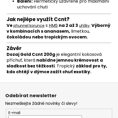
Balení:
Hermeticky uzavřené pro maximální
uchování chuti
Jak nejlépe využít Ccnt?
Ve
s
HMS
na 2 až 3
.
Výborný
phunnel
korunce
uhlíky
v kombinacích s ananasem,
limetkou,
čokoládou
nebo tropickým ovocem.
Závěr
Dozaj Gold Ccnt 200g
j
e elegantní kokosová
příchuť, která
nabídne jemnou krémovost
a
sladkost bez těžkosti
. Tropický
základ
pro ty,
kdo chtějí v dýmce zažít chuť exotiky.
Z
á
Odebírat newsletter
p
Nezmeškejte žádné novinky či slevy!
a
t
E-mail