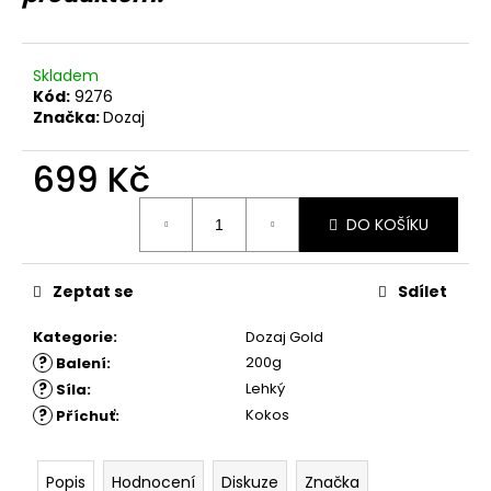
č
u
j
e
Skladem
m
Kód:
9276
Značka:
Dozaj
e
699 Kč
Měrná
DO KOŠÍKU
cena:
Zeptat se
Sdílet
Kategorie
:
Dozaj Gold
?
200g
Balení
:
?
Lehký
Síla
:
?
Kokos
Příchuť
:
Popis
Hodnocení
Diskuze
Značka