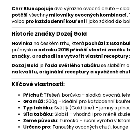
Chrr Blue spojuje
dvě výrazné ovocné chutě – slad
potěší
všechny
milovníky ovocných kombinací.
volba
pro každodenní kouření i
jako základ
do
bo
Historie značky Dozaj Gold
Novinka
na českém trhu, která
pochází z Istanbu
průmyslu
a od roku 2016 přináší vlastní značku 
značky,
a
rozhodli se vytvořit vlastní receptury 
Dozaj Gold
je
řada
světlého tabáku
se slabším o
na kvalitu, originální receptury
a vyvážené chut
Klíčové vlastnosti:
Příchuť:
Třešeň, borůvka – sladká, ovocná, le
Gramáž:
200g – ideální pro každodenní kouřen
T
yp tabáku:
Světlý (Gold Line) – jemný s plno
Síla tabáku:
Slabší – vhodná i pro méně zkuše
Země původu:
Turecko – ruční výroba v Istan
Určeno pro:
Fanoušky ovocných chutí, lounge 