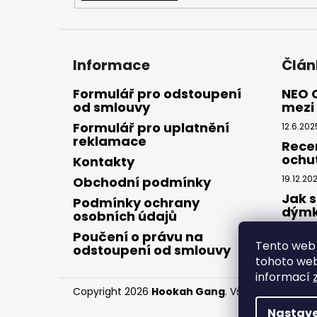
Informace
Člán
Formulář pro odstoupení
NEO 
od smlouvy
mezi 
Formulář pro uplatnění
12.6.202
reklamace
Rece
ochu
Kontakty
19.12.20
Obchodní podmínky
Jak s
Podmínky ochrany
dým
osobních údajů
28.8.20
Poučení o právu na
Tento web 
odstoupení od smlouvy
tohoto webu
informací
Copyright 2026
Hookah Gang
. Všechna práva v
Nastave