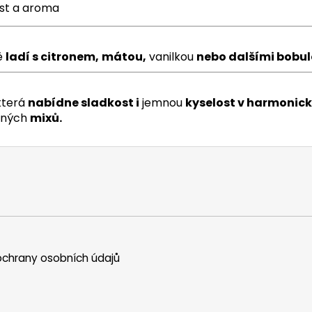
st a aroma
ě
ladí s citronem,
mátou,
vanilkou
nebo dalšími bobul
která
nabídne sladkost i
jemnou
kyselost v harmonic
ených
mixů.
chrany osobních údajů