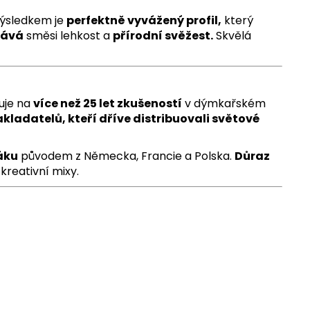
ýsledkem je
perfektně vyvážený profil,
který
dává
směsi lehkost a
přírodní svěžest.
Skvělá
uje na
více než 25 let zkušeností
v dýmkařském
akladatelů, kteří dříve distribuovali světové
áku
původem z Německa, Francie a Polska.
Důraz
kreativní mixy.