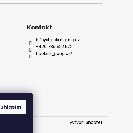
Kontakt
info
@
hookahgang.cz
+420 739 522 572
hookah_gang.cz/
ouhlasím
Vytvořil Shoptet