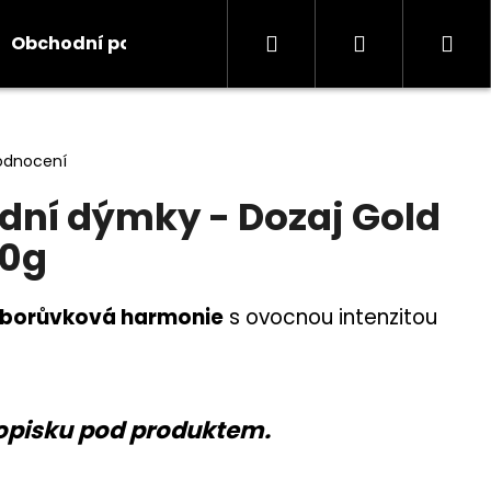
Hledat
Přihlášení
Ná
Obchodní podmínky
Kontakty
Informace
koš
odnocení
dní dýmky - Dozaj Gold
00g
borůvková harmonie
s ovocnou intenzitou
opisku pod produktem.