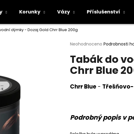
y
Korunky
Vázy
Příslušenství
vodní dýmky - Dozaj Gold Chrr Blue 200g
Co potřebujete najít?
Průměrné
Neohodnoceno
Podrobnosti h
hodnocení
Tabák do vo
produktu
HLEDAT
je
Chrr Blue 2
0,0
z
5
Doporučujeme
hvězdiček.
Chrr Blue
-
Třešňovo-
Podrobný popis v p
Položka byla vyprodána…