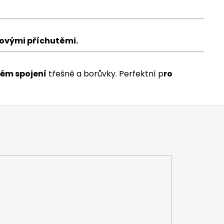
ovými příchutěmi.
kém spojení
třešně a borůvky. Perfektní p
ro