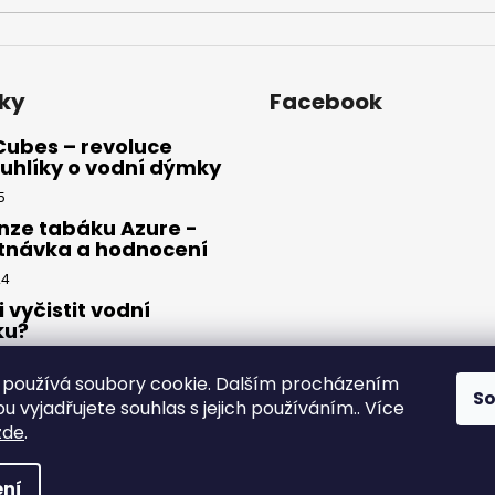
ky
Facebook
Cubes – revoluce
uhlíky o vodní dýmky
5
nze tabáku Azure -
tnávka a hodnocení
24
i vyčistit vodní
ku?
23
používá soubory cookie. Dalším procházením
S
 vyjadřujete souhlas s jejich používáním.. Více
zde
.
yhrazena.
ní