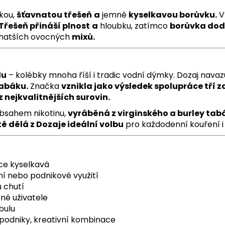
kou,
šťavnatou třešeň
a
jemně
kyselkavou borůvku.
V
Třešeň přináší plnost
a
hloubku, zatímco
borůvka do
hatších ovocných
mixů.
lu
– kolébky mnoha říší i tradic vodní dýmky. Dozaj navaz
tabáku.
Značka
vznikla jako výsledek spolupráce tří z
z nejkvalitnějších surovin.
bsahem nikotinu,
vyráběná z virginského a burley tab
ě dělá z Dozaje ideální volbu
pro každodenní kouření i 
hce kyselkavá
í nebo podnikové využití
u chutí
né uživatele
bulu
podniky, kreativní kombinace