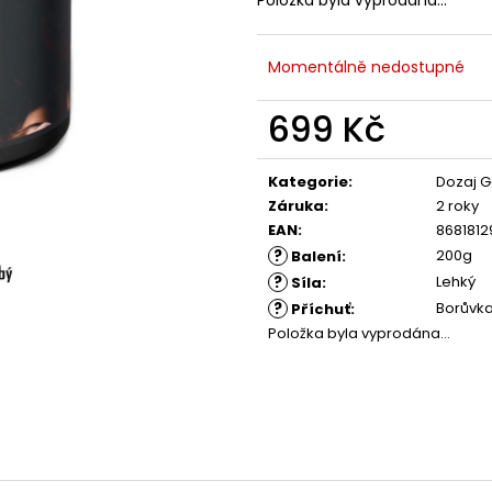
Momentálně nedostupné
699 Kč
Měrná
cena:
Kategorie
:
Dozaj G
Záruka
:
2 roky
EAN
:
8681812
?
200g
Balení
:
?
Lehký
Síla
:
?
Borůvka
Příchuť
:
Položka byla vyprodána…