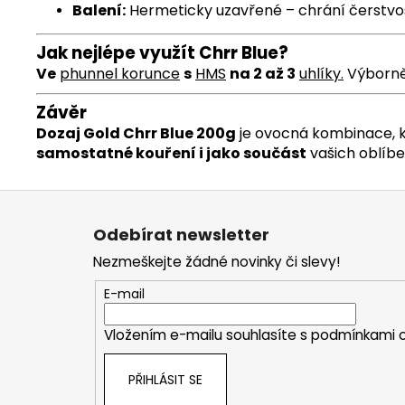
Balení:
Hermeticky uzavřené – chrání čerstvo
Jak nejlépe využít Chrr Blue?
Ve
phunnel
korunce
s
HMS
na 2 až 3
uhlíky
.
Výborn
Závěr
Dozaj Gold Chrr Blue 200g
je ovocná kombinace, 
samostatné kouření i jako součást
vašich oblíb
Z
á
Odebírat newsletter
p
Nezmeškejte žádné novinky či slevy!
a
t
E-mail
í
Vložením e-mailu souhlasíte s
podmínkami o
PŘIHLÁSIT SE