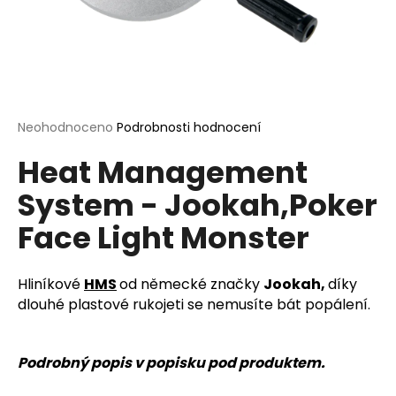
a
j
í
t
?
Průměrné
Neohodnoceno
Podrobnosti hodnocení
hodnocení
Heat Management
produktu
je
System - Jookah,Poker
0,0
HLEDAT
z
Face Light Monster
5
hvězdiček.
D
Hliníkové
HMS
od německé značky
Jookah,
díky
o
dlouhé plastové rukojeti se nemusíte bát popálení.
p
o
r
Podrobný popis v popisku pod produktem.
u