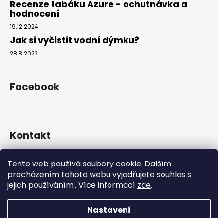
Recenze tabáku Azure - ochutnávka a
hodnocení
19.12.2024
Jak si vyčistit vodní dýmku?
28.8.2023
Facebook
Kontakt
info
@
hookahgang.cz
Tento web používá soubory cookie. Dalším
+420 739 522 572
procházením tohoto webu vyjadřujete souhlas s
hookah_gang.cz/
jejich používáním.. Více informací
zde
.
Nastavení
Vytvořil Shoptet