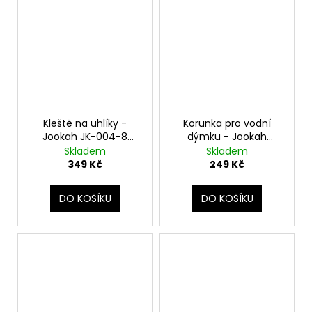
Kleště na uhlíky -
Korunka pro vodní
Jookah JK-004-8
dýmku - Jookah
Rainbow
Phunnel Cream
Skladem
Skladem
Dream Stoneage Blue
349 Kč
249 Kč
DO KOŠÍKU
DO KOŠÍKU