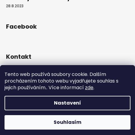
28.8.2023
Facebook
Kontakt
info
@
hookahgang.cz
Tento web používá soubory cookie. Dalším
+420 739 522 572
procházením tohoto webu vyjadřujete souhlas s
hookah_gang.cz/
jejich používáním.. Více informací
zde
.
Nastavení
Vytvořil Shoptet
Copyright 2026
Hookah Gang
. Všechna práva vyhrazena.
Souhlasím
Používáme
ověření věku Adulto