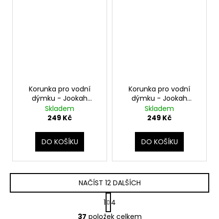
Korunka pro vodní
Korunka pro vodní
dýmku - Jookah
dýmku - Jookah
Phunnel Cream
Phunnel Cream
Skladem
Skladem
Dream Green
Dream Blue
249 Kč
249 Kč
DO KOŠÍKU
DO KOŠÍKU
NAČÍST 12 DALŠÍCH
S
1
4
t
O
r
37
položek celkem