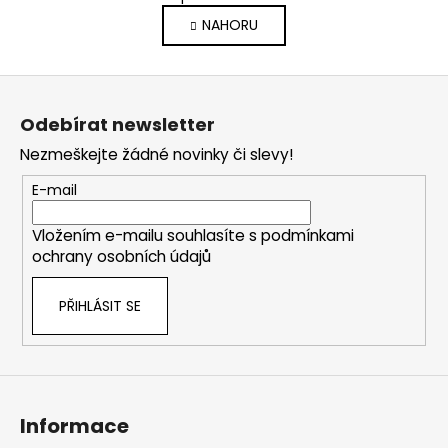
v
á
NAHORU
l
n
k
á
o
d
Z
v
a
á
á
c
Odebírat newsletter
n
p
í
í
Nezmeškejte žádné novinky či slevy!
p
a
r
t
E-mail
v
í
k
Vložením e-mailu souhlasíte s
podmínkami
y
ochrany osobních údajů
v
ý
PŘIHLÁSIT SE
p
i
s
u
Informace