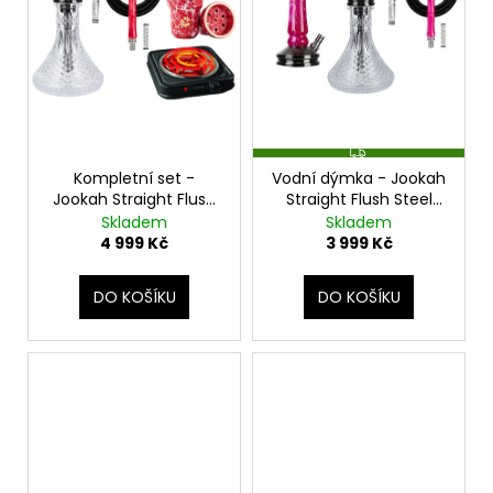
č
u
j
e
m
e
Z
D
Kompletní set -
Vodní dýmka - Jookah
A
Jookah Straight Flush
Straight Flush Steel
R
M
Red
Pink
Skladem
Skladem
A
4 999 Kč
3 999 Kč
DO KOŠÍKU
DO KOŠÍKU