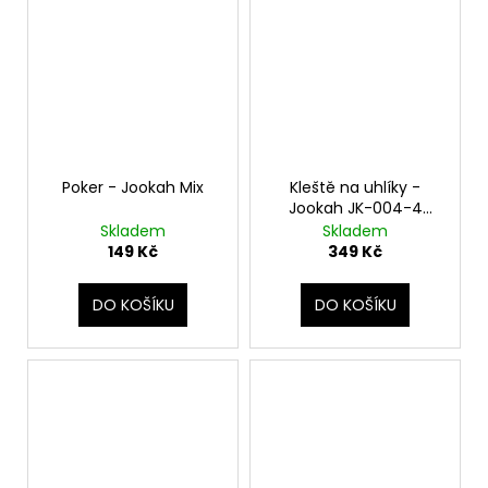
Poker - Jookah Mix
Kleště na uhlíky -
Jookah JK-004-4
Nerez
Skladem
Skladem
149 Kč
349 Kč
DO KOŠÍKU
DO KOŠÍKU