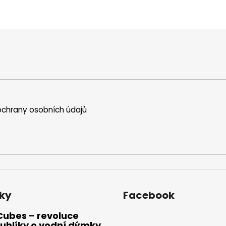
chrany osobních údajů
ky
Facebook
Cubes – revoluce
uhlíky o vodní dýmky