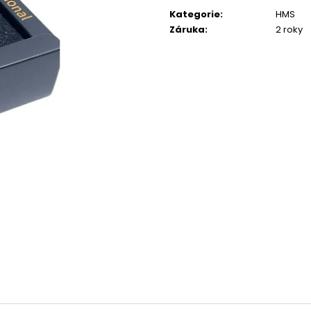
cena:
Kategorie
:
HMS
Záruka
:
2 roky