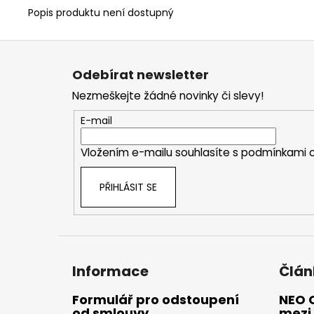
Popis produktu není dostupný
Z
á
Odebírat newsletter
p
Nezmeškejte žádné novinky či slevy!
a
t
E-mail
í
Vložením e-mailu souhlasíte s
podmínkami o
PŘIHLÁSIT SE
Informace
Člán
Formulář pro odstoupení
NEO 
od smlouvy
mezi 