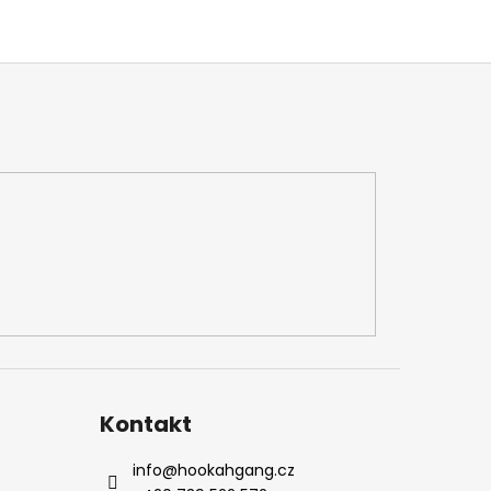
Kontakt
info
@
hookahgang.cz