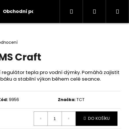
Hledat
Přihlášení
Ná
Obchodní podmínky
Kontakty
Informace
koš
odnocení
MS Craft
 regulátor tepla pro vodní dýmky. Pomáhá zajistit
báku a stabilní výkon během celé seance.
Kód:
9956
Značka:
TCT
DO KOŠÍKU