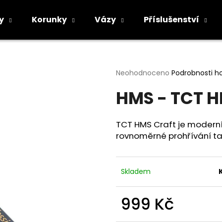
y
Korunky
Vázy
Příslušenství
Co potřebujete najít?
Průměrné
Neohodnoceno
Podrobnosti h
hodnocení
HMS - TCT H
produktu
HLEDAT
je
0,0
z
TCT HMS Craft je moderní
5
Doporučujeme
rovnoměrné prohřívání ta
hvězdiček.
Skladem
999 Kč
Měrná