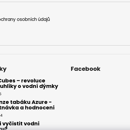
í
p
r
chrany osobních údajů
v
k
y
v
ý
p
i
s
ky
Facebook
u
Cubes – revoluce
uhlíky o vodní dýmky
5
nze tabáku Azure -
tnávka a hodnocení
24
i vyčistit vodní
ku?