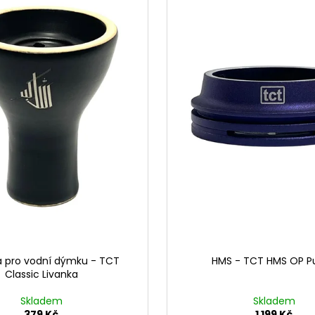
a pro vodní dýmku - TCT
HMS - TCT HMS OP Pu
Classic Livanka
Skladem
Skladem
379 Kč
1 199 Kč