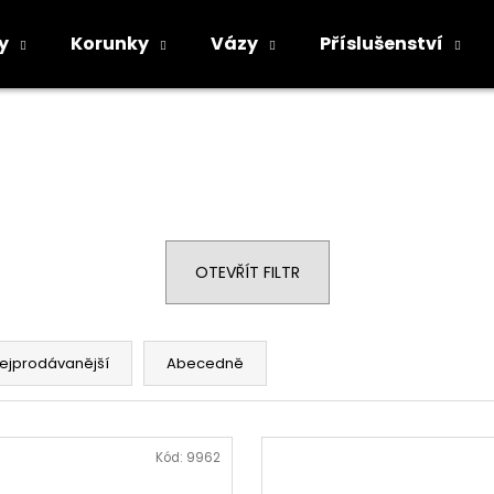
y
Korunky
Vázy
Příslušenství
Co potřebujete najít?
HLEDAT
OTEVŘÍT FILTR
Doporučujeme
ejprodávanější
Abecedně
Kód:
9962