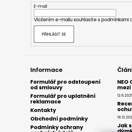
t
E-mail
í
Vložením e-mailu souhlasíte s
podmínkami o
PŘIHLÁSIT SE
Informace
Člán
Formulář pro odstoupení
NEO 
od smlouvy
mezi 
Formulář pro uplatnění
12.6.202
reklamace
Rece
ochu
Kontakty
19.12.20
Obchodní podmínky
Jak s
Podmínky ochrany
dým