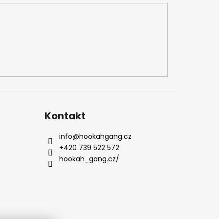
Kontakt
info
@
hookahgang.cz
+420 739 522 572
hookah_gang.cz/