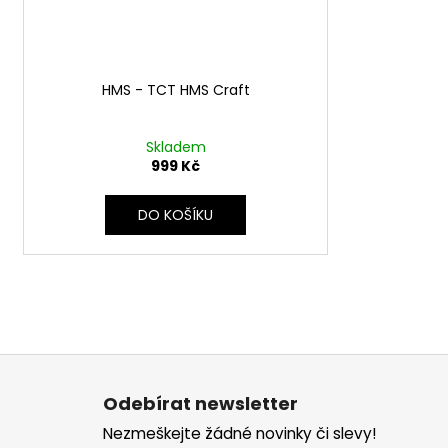
HMS - TCT HMS Craft
Skladem
999 Kč
DO KOŠÍKU
Z
á
Odebírat newsletter
p
Nezmeškejte žádné novinky či slevy!
a