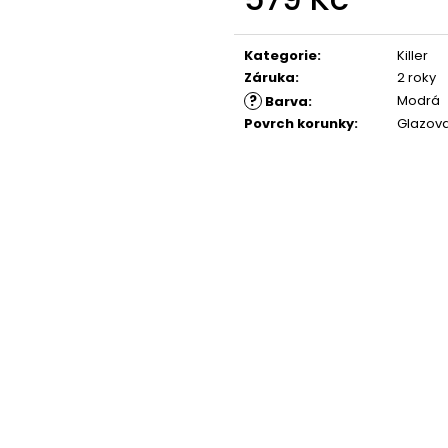
Měrná
cena:
Kategorie
:
Killer
Záruka
:
2 roky
?
Modrá
Barva
:
Povrch korunky
:
Glazov