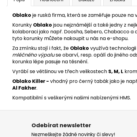
Oblako
je ruská firma, která se zaměřuje pouze na 
Korunky
Oblako
jsou nejznámější a také jedny z nej
kolaboraci jako např. Doosha, Sebero, Chabacco a da
tyto korunky můžete nakoupit u nás na
e-shopu
.
Za zmínku stojí i fakt, že
Oblako
využívá technologi
mléčného výpalu
se obarví, resp. opálí do jiného 
korunka lépe pasuje na těsnění.
Vyrábí se většinou ve třech velikostech
S, M, L
krom
Oblako Killer -
vhodný pro černý tabák jako je nap
Al Fakher
.
Kompatibilní s veškerými našimi nabízenými
HMS
.
Z
á
Odebírat newsletter
p
Nezmeškejte žádné novinky či slevy!