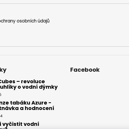
chrany osobních údajů
ky
Facebook
Cubes – revoluce
uhlíky o vodní dýmky
5
nze tabáku Azure -
tnávka a hodnocení
24
i vyčistit vodní