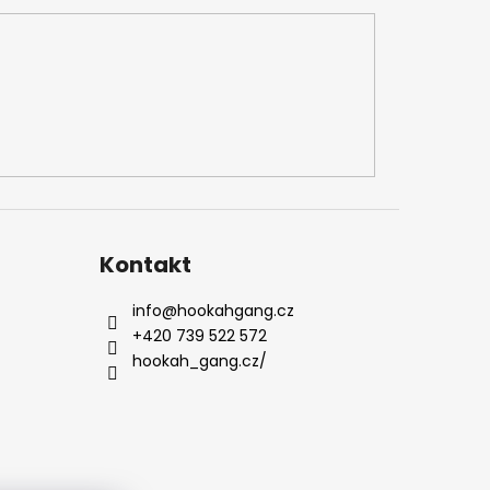
Kontakt
info
@
hookahgang.cz
+420 739 522 572
hookah_gang.cz/