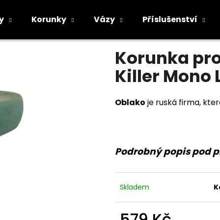
lako Killer Mono Light Blue
y
Korunky
Vázy
Příslušenství
Průměrné
Neohodnoceno
Podrobnosti h
hodnocení
Co potřebujete najít?
Korunka pro
produktu
je
Killer Mono 
0,0
z
5
HLEDAT
hvězdiček.
Oblako
je ruská firma, kt
Doporučujeme
Podrobný popis pod 
Skladem
K
579 Kč