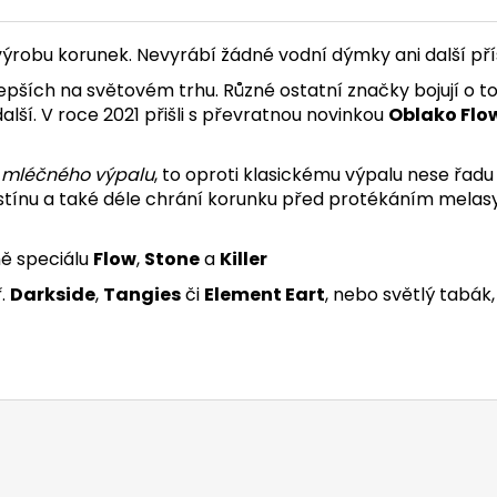
výrobu korunek. Nevyrábí žádné vodní dýmky ani další přís
lepších na světovém trhu. Různé ostatní značky bojují o to
lší. V roce 2021 přišli s převratnou novinkou
Oblako Flo
i
mléčného výpalu
, to oproti klasickému výpalu nese řadu
odstínu a také déle chrání korunku před protékáním mela
ě speciálu
Flow
,
Stone
a
Killer
ř.
Darkside
,
Tangies
či
Element Eart
, nebo světlý tabák