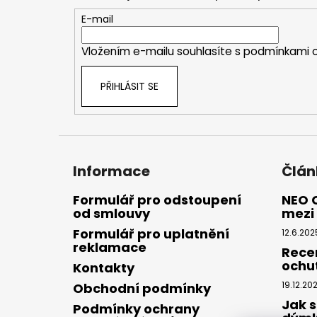
a
t
E-mail
í
Vložením e-mailu souhlasíte s
podmínkami o
PŘIHLÁSIT SE
Informace
Člán
Formulář pro odstoupení
NEO 
od smlouvy
mezi 
Formulář pro uplatnění
12.6.202
reklamace
Rece
ochu
Kontakty
19.12.20
Obchodní podmínky
Jak s
Podmínky ochrany