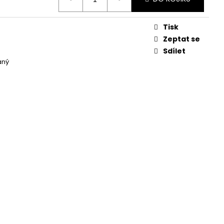
Tisk
Zeptat se
Sdílet
aný