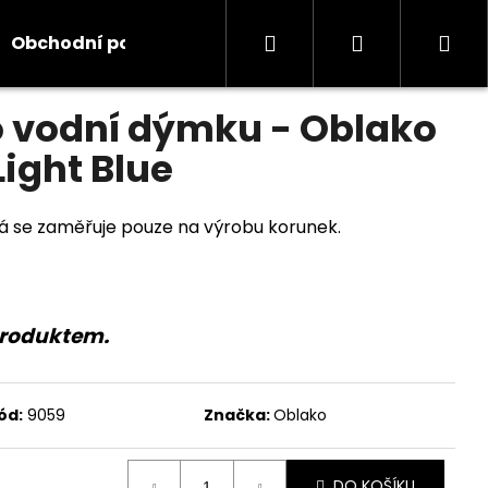
Hledat
Přihlášení
Ná
Obchodní podmínky
Kontakty
Informace
odnocení
 vodní dýmku - Oblako
koš
Light Blue
erá se zaměřuje pouze na výrobu korunek.
produktem.
ód:
9059
Značka:
Oblako
DO KOŠÍKU