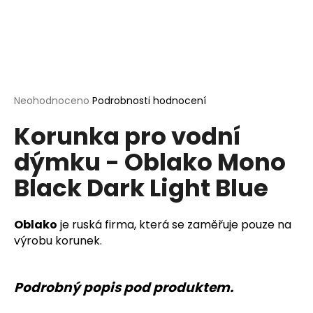
a
j
í
t
?
Průměrné
Neohodnoceno
Podrobnosti hodnocení
hodnocení
Korunka pro vodní
produktu
je
dýmku - Oblako Mono
0,0
HLEDAT
z
Black Dark Light Blue
5
hvězdiček.
D
Oblako
je ruská firma, která se zaměřuje pouze na
o
výrobu korunek.
p
o
r
Podrobný popis pod produktem.
u