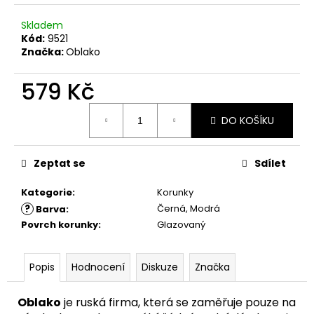
č
u
Skladem
j
Kód:
9521
e
Značka:
Oblako
m
e
579 Kč
Měrná
DO KOŠÍKU
cena:
Zeptat se
Sdílet
Kategorie
:
Korunky
?
Černá, Modrá
Barva
:
Povrch korunky
:
Glazovaný
Popis
Hodnocení
Diskuze
Značka
Oblako
je ruská firma, která se zaměřuje pouze na