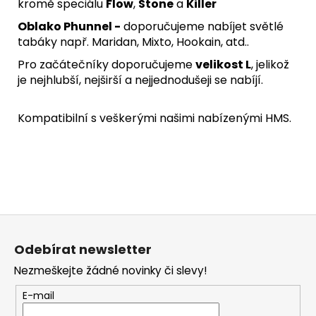
kromě speciálu
Flow
,
Stone
a
Killer
Oblako Phunnel -
doporučujeme nabíjet světlé
tabáky např. Maridan, Mixto, Hookain, atd..
Pro začátečníky doporučujeme
velikost L
, jelikož
je nejhlubší, nejširší a nejjednodušeji se nabíjí.
Kompatibilní s veškerými našimi nabízenými
HMS
.
Z
á
Odebírat newsletter
p
Nezmeškejte žádné novinky či slevy!
a
t
E-mail
í