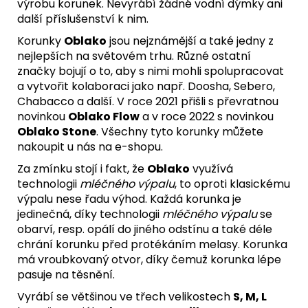
výrobu korunek. Nevyrábí žádné vodní dýmky ani
další příslušenství k nim.
Korunky
Oblako
jsou nejznámější a také jedny z
nejlepších na světovém trhu. Různé ostatní
značky bojují o to, aby s nimi mohli spolupracovat
a vytvořit kolaboraci jako např. Doosha, Sebero,
Chabacco a další. V roce 2021 přišli s převratnou
novinkou
Oblako Flow
a v roce 2022 s novinkou
Oblako Stone
. Všechny tyto korunky můžete
nakoupit u nás na
e-shopu
.
Za zmínku stojí i fakt, že
Oblako
využívá
technologii
mléčného výpalu
, to oproti klasickému
výpalu nese řadu výhod. Každá korunka je
jedinečná, díky technologii
mléčného výpalu
se
obarví, resp. opálí do jiného odstínu a také déle
chrání korunku před protékáním melasy. Korunka
má vroubkovaný otvor, díky čemuž korunka lépe
pasuje na těsnění.
Vyrábí se většinou ve třech velikostech
S, M, L