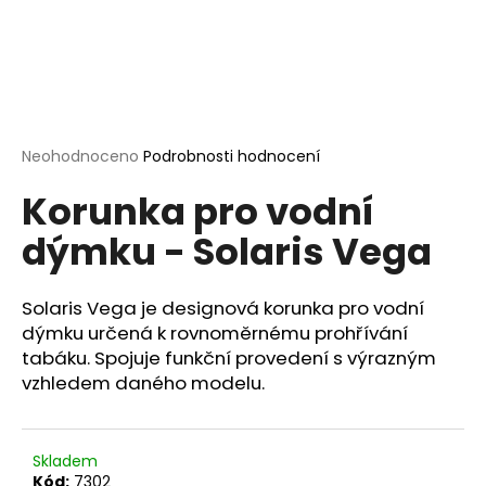
a
j
í
t
?
Průměrné
Neohodnoceno
Podrobnosti hodnocení
hodnocení
Korunka pro vodní
produktu
je
dýmku - Solaris Vega
0,0
HLEDAT
z
5
hvězdiček.
Solaris Vega je designová korunka pro vodní
dýmku určená k rovnoměrnému prohřívání
D
tabáku. Spojuje funkční provedení s výrazným
o
vzhledem daného modelu.
p
o
r
u
Skladem
Kód:
7302