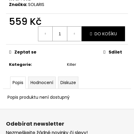
č
Značka:
SOLARIS
u
j
559 Kč
e
m
Měrná
e
DO KOŠÍKU
cena:
Zeptat se
Sdílet
Kategorie
:
Killer
Popis
Hodnocení
Diskuze
Popis produktu není dostupný
Z
á
Odebírat newsletter
p
Nezmeškejte žádné novinky či slevy!