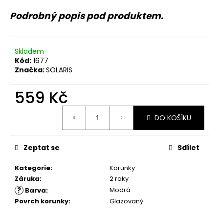
č
u
Podrobný popis pod produktem.
j
e
m
Skladem
e
Kód:
1677
Značka:
SOLARIS
559 Kč
Měrná
DO KOŠÍKU
cena:
Zeptat se
Sdílet
Kategorie
:
Korunky
Záruka
:
2 roky
?
Modrá
Barva
:
Povrch korunky
:
Glazovaný