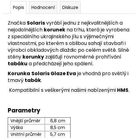
Popis
Hodnocení
Diskuze
Značka
Solaris
vyrábí jednu z nejkvalitnějších a
nejodolnějších
korunek
na trhu, která je vyrobena
z speciálního ukrajinského jílu s výjimečnými
vlastnostmi, po kterém s oblibou sahají stavbaři i
výrobci obkladových dlaždic po celém světě. Silné
stěny
korunky
zajišťují rovnoměrné prohřívání
tabáku
a předcházejí jeho spálení.
Korunka
Solaris Glaze Eva
je vhodná pro světlý i
tmavý
tabák
.
Kompatibilní s veškerými našimi nabízenými
HMS
.
Parametry
Vnější průměr
6,8 cm
Výška
8,5 cm
Vnitřní průměr
5,7 cm