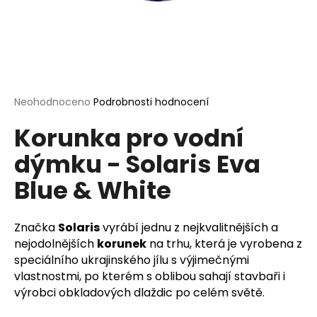
a
j
í
t
?
Průměrné
Neohodnoceno
Podrobnosti hodnocení
hodnocení
Korunka pro vodní
produktu
je
dýmku - Solaris Eva
0,0
HLEDAT
z
Blue & White
5
hvězdiček.
D
Značka
Solaris
vyrábí jednu z nejkvalitnějších a
o
nejodolnějších
korunek
na trhu, která je vyrobena z
p
speciálního ukrajinského jílu s výjimečnými
o
vlastnostmi, po kterém s oblibou sahají stavbaři i
r
výrobci obkladových dlaždic po celém světě.
u