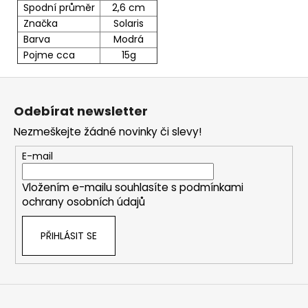
Spodní průměr
2,6 cm
Značka
Solaris
Barva
Modrá
Pojme cca
15g
Z
á
Odebírat newsletter
p
Nezmeškejte žádné novinky či slevy!
a
t
E-mail
í
Vložením e-mailu souhlasíte s
podmínkami
ochrany osobních údajů
PŘIHLÁSIT SE