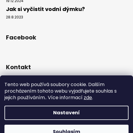
19.12.2024
Jak si vyčistit vodní dýmku?
28.8.2023
Facebook
Kontakt
info
@
hookahgang.cz
Tento web používá soubory cookie. Dalším
+420 739 522 572
procházením tohoto webu vyjadřujete souhlas s
hookah_gang.cz/
jejich používáním.. Více informací
zde
.
Nastavení
Vytvořil Shoptet
Copyright 2026
Hookah Gang
. Všechna práva vyhrazena.
Souhlasím