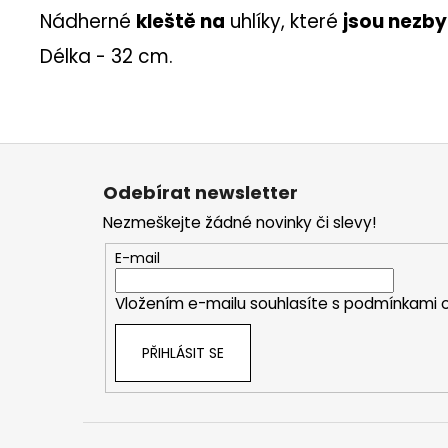
Nádherné
kleště na
uhlíky
, které
jsou nezb
Délka - 32 cm.
Z
á
Odebírat newsletter
p
Nezmeškejte žádné novinky či slevy!
a
t
E-mail
í
Vložením e-mailu souhlasíte s
podmínkami o
PŘIHLÁSIT SE