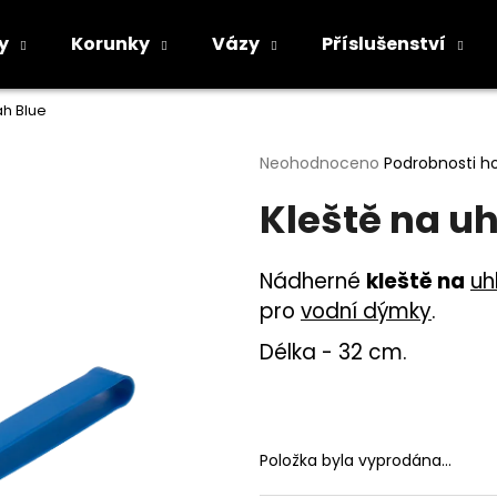
y
Korunky
Vázy
Příslušenství
ah Blue
Co potřebujete najít?
Průměrné
Neohodnoceno
Podrobnosti h
hodnocení
Kleště na uh
produktu
HLEDAT
je
0,0
z
Nádherné
kleště na
uh
5
Doporučujeme
pro
vodní dýmky
.
hvězdiček.
Délka - 32 cm.
Položka byla vyprodána…