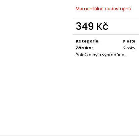
Momentálně nedostupné
349 Kč
Měrná
cena:
Kategorie
:
Kleště
Záruka
:
2 roky
Položka byla vyprodána…