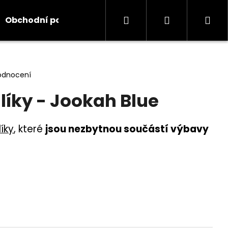
Hledat
Přihlášení
Ná
Obchodní podmínky
Kontakty
Informace
koš
odnocení
líky - Jookah Blue
líky
,
které
jsou nezbytnou součástí výbavy