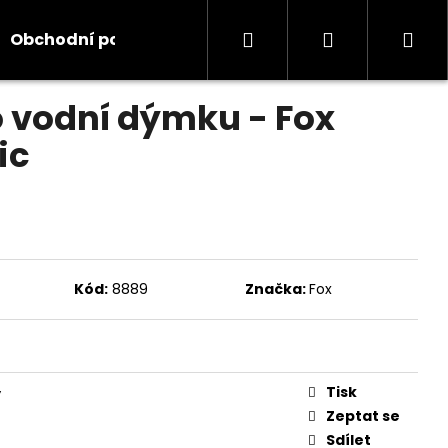
Hledat
Přihlášení
Ná
Obchodní podmínky
Kontakty
Informace
odnocení
 vodní dýmku - Fox
koš
ic
Kód:
8889
Značka:
Fox
Tisk
y
Zeptat se
Sdílet