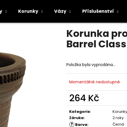
ssic
y
Korunky
Vázy
Příslušenství
Průměrné
Neohodnoceno
Podrobnosti h
hodnocení
Co potřebujete najít?
Korunka pro
produktu
je
Barrel Class
0,0
z
5
HLEDAT
hvězdiček.
Položka byla vyprodána…
Doporučujeme
Momentálně nedostupné
264 Kč
Měrná
cena:
Kategorie
:
Korunk
Záruka
:
2 roky
?
Černá
Barva
: