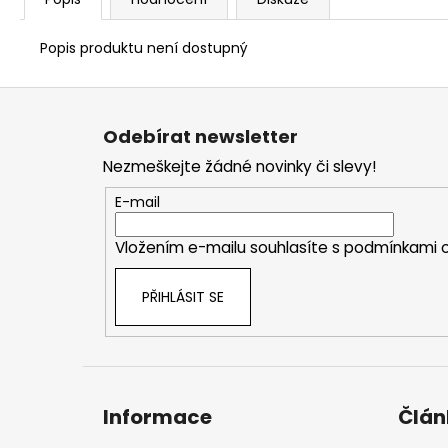
Popis produktu není dostupný
Z
á
Odebírat newsletter
p
Nezmeškejte žádné novinky či slevy!
a
t
E-mail
í
Vložením e-mailu souhlasíte s
podmínkami o
PŘIHLÁSIT SE
Informace
Člán