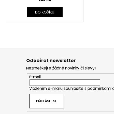
DO KOŠÍKU
Z
á
Odebírat newsletter
p
Nezmeškejte žádné novinky či slevy!
a
t
E-mail
í
Vložením e-mailu souhlasíte s
podmínkami o
PŘIHLÁSIT SE