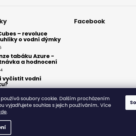
p
i
s
ky
Facebook
u
Cubes – revoluce
uhlíky o vodní dýmky
5
nze tabáku Azure -
tnávka a hodnocení
24
i vyčistit vodní
ku?
23
používá soubory cookie. Dalším procházením
S
 vyjadřujete souhlas s jejich používáním.. Více
zde
.
yhrazena.
ní