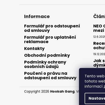
Informace
Člán
Formulář pro odstoupení
NEO 
od smlouvy
mezi 
Formulář pro uplatnění
12.6.202
reklamace
Rece
ochu
Kontakty
19.12.20
Obchodní podmínky
Jak s
Podmínky ochrany
dým
osobních údajů
28.8.20
Poučení o právu na
Tento web 
odstoupení od smlouvy
tohoto webu
informací
Copyright 2026
Hookah Gang
. Všechna práva v
Nastave