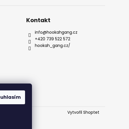
Kontakt
info
@
hookahgang.cz
+420 739 522 572
hookah_gang.cz/
ouhlasím
Vytvořil Shoptet