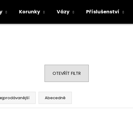
y
Korunky
Vázy
Příslušenství
Co potřebujete najít?
HLEDAT
OTEVŘÍT FILTR
Doporučujeme
ejprodávanější
Abecedně