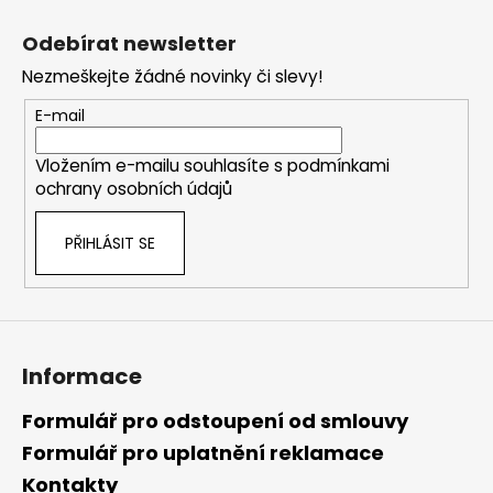
Z
á
Odebírat newsletter
p
Nezmeškejte žádné novinky či slevy!
a
t
E-mail
í
Vložením e-mailu souhlasíte s
podmínkami
ochrany osobních údajů
PŘIHLÁSIT SE
Informace
Formulář pro odstoupení od smlouvy
Formulář pro uplatnění reklamace
Kontakty