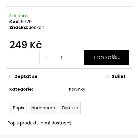
č
u
j
Skladem
e
Kód:
9729
m
Značka:
Jookah
e
249 Kč
Měrná
DO KOŠÍKU
cena:
Zeptat se
Sdílet
Kategorie
:
Korunky
Popis
Hodnocení
Diskuze
Popis produktu není dostupný