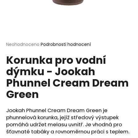
a
j
í
t
?
Průměrné
Neohodnoceno
Podrobnosti hodnocení
hodnocení
Korunka pro vodní
produktu
je
dýmku - Jookah
0,0
HLEDAT
z
Phunnel Cream Dream
5
hvězdiček.
Green
D
o
Jookah Phunnel Cream Dream Green je
p
phunnelová korunka, jejíž středový výstupek
o
pomáhá udržet melasu uvnitř. Je vhodná pro
r
u
šťavnaté tabáky a rovnoměrnou práci s teplem.