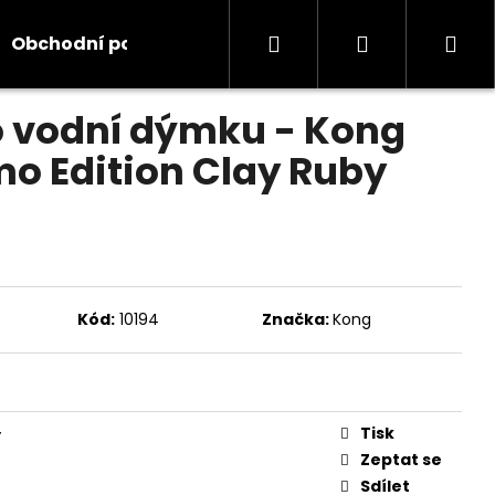
Hledat
Přihlášení
Ná
Obchodní podmínky
Kontakty
Informace
odnocení
 vodní dýmku - Kong
koš
o Edition Clay Ruby
Kód:
10194
Značka:
Kong
Tisk
y
Zeptat se
Sdílet