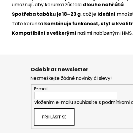
umožňují, aby korunka zůstala
dlouho nahřátá
.
Spotřeba tabáku je
18–23 g
, což je
ideální
množs
Tato korunka
kombinuje funkčnost, styl
a
kvalit
Kompatibilní s veškerými
našimi nabízenými
HMS
.
Z
á
Odebírat newsletter
p
Nezmeškejte žádné novinky či slevy!
a
t
E-mail
í
Vložením e-mailu souhlasíte s
podmínkami o
PŘIHLÁSIT SE