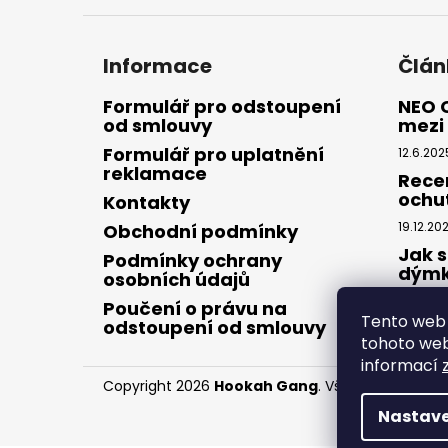
Informace
Člán
Formulář pro odstoupení
NEO 
od smlouvy
mezi 
Formulář pro uplatnění
12.6.202
reklamace
Rece
ochu
Kontakty
19.12.20
Obchodní podmínky
Jak s
Podmínky ochrany
dým
osobních údajů
28.8.20
Poučení o právu na
Tento web 
odstoupení od smlouvy
tohoto webu
informací
Copyright 2026
Hookah Gang
. Všechna práva v
Nastave