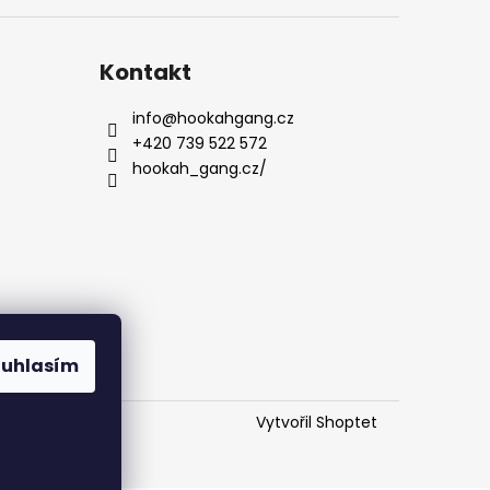
Kontakt
info
@
hookahgang.cz
+420 739 522 572
hookah_gang.cz/
ouhlasím
Vytvořil Shoptet