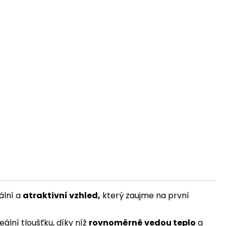
ální a
atraktivní vzhled,
který zaujme na první
ální tloušťku, díky níž
rovnoměrně vedou teplo
a