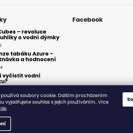
ky
Facebook
Cubes – revoluce
uhlíky o vodní dýmky
5
nze tabáku Azure -
tnávka a hodnocení
24
i vyčistit vodní
ku?
23
používá soubory cookie. Dalším procházením
S
 vyjadřujete souhlas s jejich používáním.. Více
zde
.
yhrazena.
ní