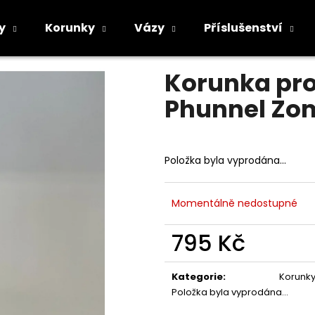
 Zomo Edition Clay Ruby
y
Korunky
Vázy
Příslušenství
Průměrné
Neohodnoceno
Podrobnosti h
hodnocení
Co potřebujete najít?
Korunka pro
produktu
je
Phunnel Zom
0,0
z
5
HLEDAT
hvězdiček.
Položka byla vyprodána…
Doporučujeme
Momentálně nedostupné
795 Kč
Měrná
cena:
Kategorie
:
Korunk
Položka byla vyprodána…