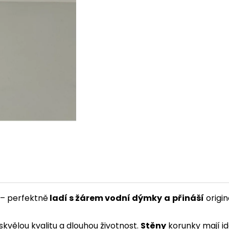
 – perfektně
ladí s žárem vodní dýmky
a
přináší
origin
e skvělou kvalitu a dlouhou životnost.
Stěny
korunky mají ide