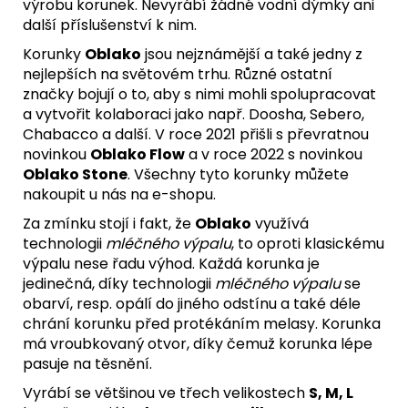
výrobu korunek. Nevyrábí žádné vodní dýmky ani
další příslušenství k nim.
Korunky
Oblako
jsou nejznámější a také jedny z
nejlepších na světovém trhu. Různé ostatní
značky bojují o to, aby s nimi mohli spolupracovat
a vytvořit kolaboraci jako např. Doosha, Sebero,
Chabacco a další. V roce 2021 přišli s převratnou
novinkou
Oblako Flow
a v roce 2022 s novinkou
Oblako Stone
. Všechny tyto korunky můžete
nakoupit u nás na
e-shopu
.
Za zmínku stojí i fakt, že
Oblako
využívá
technologii
mléčného výpalu
, to oproti klasickému
výpalu nese řadu výhod. Každá korunka je
jedinečná, díky technologii
mléčného výpalu
se
obarví, resp. opálí do jiného odstínu a také déle
chrání korunku před protékáním melasy. Korunka
má vroubkovaný otvor, díky čemuž korunka lépe
pasuje na těsnění.
Vyrábí se většinou ve třech velikostech
S, M, L