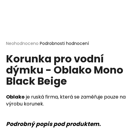
a
j
í
t
?
Průměrné
Neohodnoceno
Podrobnosti hodnocení
hodnocení
Korunka pro vodní
produktu
je
dýmku - Oblako Mono
0,0
HLEDAT
z
Black Beige
5
hvězdiček.
D
Oblako
je ruská firma, která se zaměřuje pouze na
o
výrobu korunek.
p
o
r
Podrobný popis pod produktem.
u