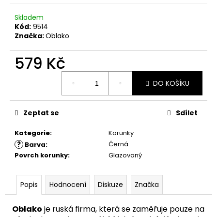
č
u
Skladem
j
Kód:
9514
e
Značka:
Oblako
m
e
579 Kč
Měrná
DO KOŠÍKU
cena:
Zeptat se
Sdílet
Kategorie
:
Korunky
?
Černá
Barva
:
Povrch korunky
:
Glazovaný
Popis
Hodnocení
Diskuze
Značka
Oblako
je ruská firma, která se zaměřuje pouze na