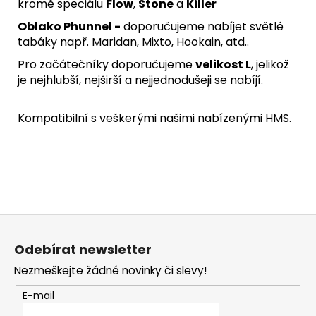
kromě speciálu
Flow
,
Stone
a
Killer
Oblako Phunnel -
doporučujeme nabíjet světlé
tabáky např. Maridan, Mixto, Hookain, atd..
Pro začátečníky doporučujeme
velikost L
, jelikož
je nejhlubší, nejširší a nejjednodušeji se nabíjí.
Kompatibilní s veškerými našimi nabízenými
HMS
.
Z
á
Odebírat newsletter
p
Nezmeškejte žádné novinky či slevy!
a
t
E-mail
í