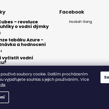
ky
Facebook
Cubes – revoluce
Hookah Gang
uhlíky o vodní dýmky
5
nze tabáku Azure -
tnávka a hodnocení
24
i vyčistit vodní
ku?
23
používá soubory cookie. Dalším procházením
S
 vyjadřujete souhlas s jejich používáním.. Více
zde
.
yhrazena.
ní