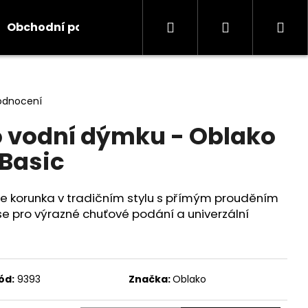
Hledat
Přihlášení
Ná
Obchodní podmínky
Kontakty
Informace
koš
odnocení
 vodní dýmku - Oblako
 Basic
c je korunka v tradičním stylu s přímým prouděním
se pro výrazné chuťové podání a univerzální
ód:
9393
Značka:
Oblako