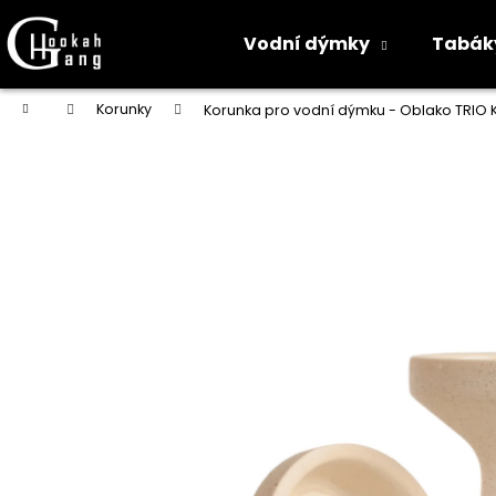
K
o
Vodní dýmky
Tabák
Zpět
Zpět
š
do
do
í
Přejít
Domů
Korunky
Korunka pro vodní dýmku - Oblako TRIO Ki
na
k
obchodu
obchodu
obsah