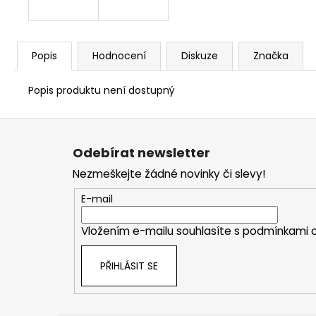
Popis
Hodnocení
Diskuze
Značka
Popis produktu není dostupný
Z
á
Odebírat newsletter
p
Nezmeškejte žádné novinky či slevy!
a
t
E-mail
í
Vložením e-mailu souhlasíte s
podmínkami o
PŘIHLÁSIT SE