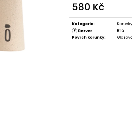
580 Kč
Měrná
cena:
Kategorie
:
Korunk
?
Bílá
Barva
:
Povrch korunky
:
Glazov