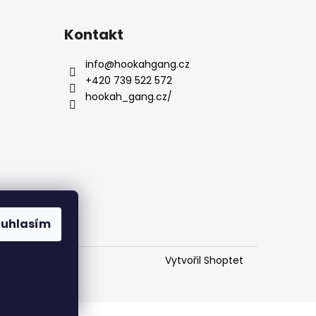
Kontakt
info
@
hookahgang.cz
+420 739 522 572
hookah_gang.cz/
ouhlasím
Vytvořil Shoptet