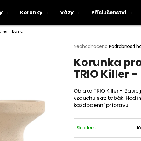
y
Korunky
Vázy
Příslušenství
ller - Basic
Co potřebujete najít?
Průměrné
Neohodnoceno
Podrobnosti h
hodnocení
Korunka pro
produktu
HLEDAT
je
TRIO Killer -
0,0
z
5
Doporučujeme
hvězdiček.
Oblako TRIO Killer - Basi
vzduchu skrz tabák. Hodí 
každodenní přípravu.
Skladem
K