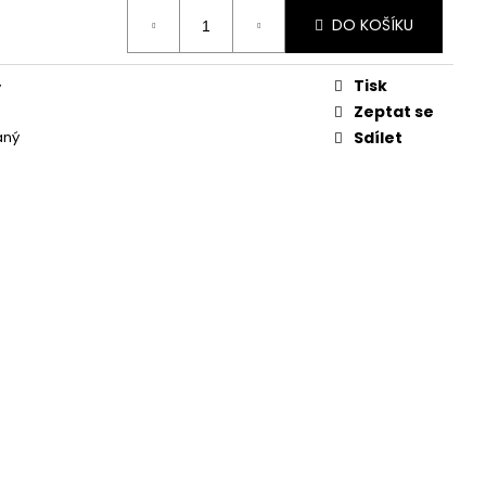
DO KOŠÍKU
Tisk
y
Zeptat se
aný
Sdílet