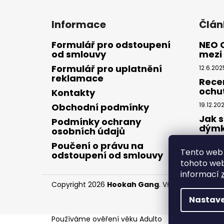
Informace
Člán
Formulář pro odstoupení
NEO 
od smlouvy
mezi 
Formulář pro uplatnění
12.6.202
reklamace
Rece
ochu
Kontakty
19.12.20
Obchodní podmínky
Jak s
Podmínky ochrany
dým
osobních údajů
28.8.20
Poučení o právu na
Tento web 
odstoupení od smlouvy
tohoto webu
informací
Copyright 2026
Hookah Gang
. Všechna práva v
Nastave
Používáme
ověření věku Adulto