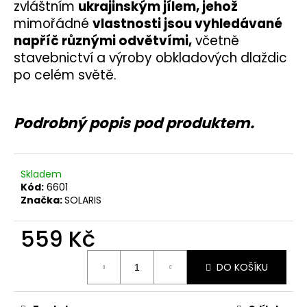
č
zvláštním
ukrajinským jílem, jehož
u
mimořádné
vlastnosti jsou vyhledávané
j
napříč různými odvětvími,
včetně
e
stavebnictví a výroby obkladových dlaždic
m
po celém světě.
e
Podrobný popis pod produktem.
Skladem
Kód:
6601
Značka:
SOLARIS
559 Kč
Měrná
DO KOŠÍKU
cena: