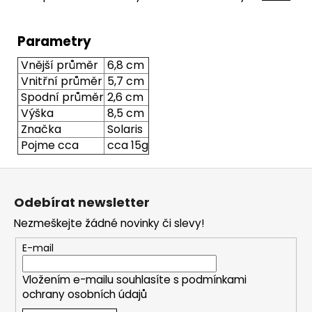
Parametry
Vnější průměr
6,8 cm
Vnitřní průměr
5,7 cm
Spodní průměr
2,6 cm
Výška
8,5 cm
Značka
Solaris
Pojme cca
cca 15g
Z
á
Odebírat newsletter
p
Nezmeškejte žádné novinky či slevy!
a
t
E-mail
í
Vložením e-mailu souhlasíte s
podmínkami
ochrany osobních údajů