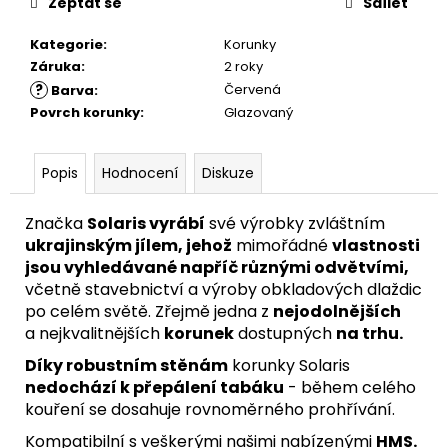
Zeptat se
Sdílet
Kategorie
:
Korunky
Záruka
:
2 roky
?
Červená
Barva
:
Povrch korunky
:
Glazovaný
Popis
Hodnocení
Diskuze
Značka
Solaris vyrábí
své výrobky zvláštním
ukrajinským jílem, jehož
mimořádné
vlastnosti
jsou vyhledávané napříč různými odvětvími,
včetně stavebnictví a výroby obkladových dlaždic
po celém světě. Zřejmě jedna z
nejodolnějších
a nejkvalitnějších
korunek
dostupných
na trhu.
Díky robustním stěnám
korunky Solaris
nedochází k přepálení tabáku
- během celého
kouření se dosahuje rovnoměrného prohřívání.
Kompatibilní s veškerými našimi nabízenými
HMS
.