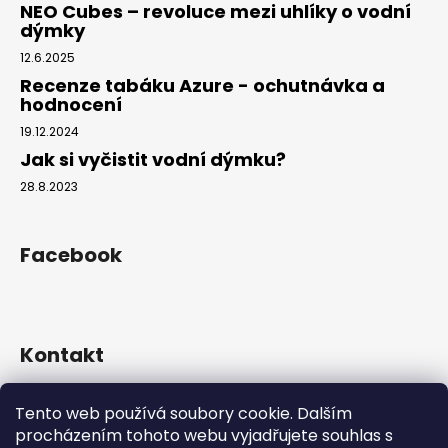
NEO Cubes – revoluce mezi uhlíky o vodní
dýmky
12.6.2025
Recenze tabáku Azure - ochutnávka a
hodnocení
19.12.2024
Jak si vyčistit vodní dýmku?
28.8.2023
Facebook
Kontakt
info
@
hookahgang.cz
Tento web používá soubory cookie. Dalším
+420 739 522 572
procházením tohoto webu vyjadřujete souhlas s
hookah_gang.cz/