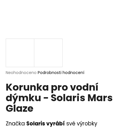
a
j
í
t
?
HLEDAT
Průměrné
Neohodnoceno
Podrobnosti hodnocení
hodnocení
Korunka pro vodní
produktu
je
D
dýmku - Solaris Mars
0,0
o
z
p
Glaze
5
o
hvězdiček.
r
u
Značka
Solaris vyrábí
své výrobky