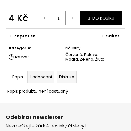
č
u
j
4 Kč
DO KOŠÍKU
e
Měrná
m
cena:
e
Zeptat se
Sdílet
Kategorie
:
Náustky
Červená, Fialová,
?
Barva
:
Modrá, Zelená, Žlutá
Popis
Hodnocení
Diskuze
Popis produktu není dostupný
Z
á
Odebírat newsletter
p
Nezmeškejte žádné novinky či slevy!
a