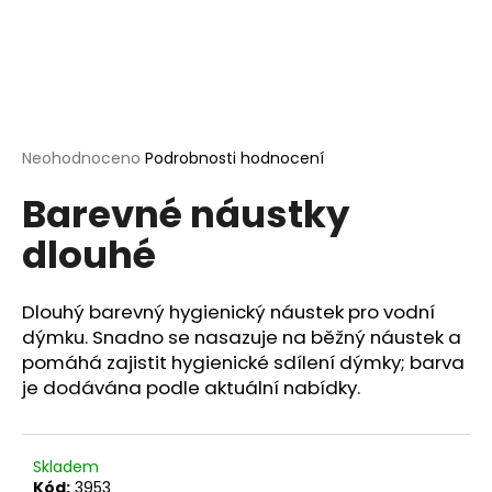
a
j
í
t
?
Průměrné
Neohodnoceno
Podrobnosti hodnocení
hodnocení
Barevné náustky
produktu
je
dlouhé
0,0
HLEDAT
z
5
hvězdiček.
Dlouhý barevný hygienický náustek pro vodní
dýmku. Snadno se nasazuje na běžný náustek a
D
pomáhá zajistit hygienické sdílení dýmky; barva
o
je dodávána podle aktuální nabídky.
p
o
r
u
Skladem
Kód:
3953